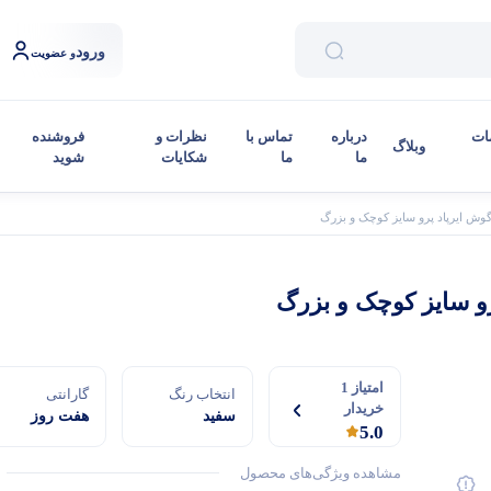
ورود
و عضویت
ات
درباره
تماس با
نظرات و
فروشنده
وبلاگ
ما
ما
شکایات
شوید
وش ایرپاد پرو سایز کوچک و بزرگ
و سایز کوچک و بزرگ
امتیاز 1
انتخاب رنگ
گارانتی
خریدار
سفید
هفت روز
5.0
ضمانت تعویض
applestoree
مشاهده ویژگی‌های محصول