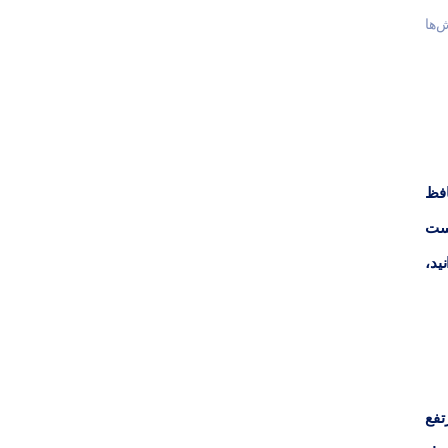
‌ها
افظ
است
ید،
تفع