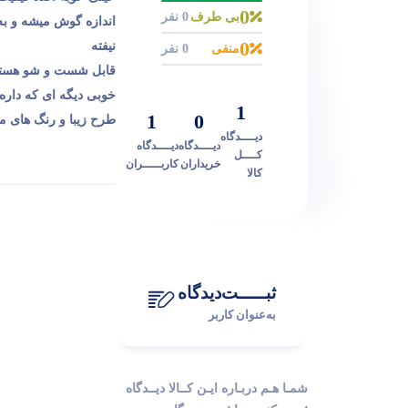
0
بی طرف
0 نفر
اندازه گوش میشه و به 
0
نیفته
منفی
0 نفر
قابل شست و شو هستش 
خوبی دیگه ای که دار
1
1
0
طرح زیبا و رنگ های مخ
دیــــدگاه
دیــــدگاه
دیــــدگاه
کــــل
خریداران
کاربـــــران
کالا
ثبـــــت‌دیدگاه
به‌عنوان کاربر
شمـا هـم دربـاره ایـن کــالا دیــدگاه