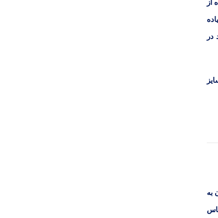
 از
اده
 در
ایز
 به
باس