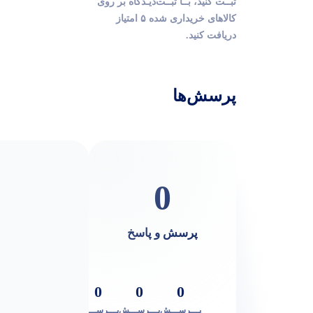
ثبــت کنید، بــا ثبــت‌دیـدگاه بر روی
کالاهای خریداری شده ۵ امتیاز
دریافت کنید.
پرسش‌ها
0
پرسش و پاسخ
0
0
0
پـــرســـش
پـــرســـش
پـــرســـش