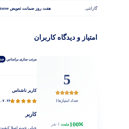
گارانتی
هفت روز ضمانت تعویض applestoree
امتیاز و دیدگاه کاربران
جدی
مرتب‌ سازی‌ بر‌اساس
5
کاربر ناشناس
1
تعداد امتیازها
. ۷ . ۲۶
کاربر
100
مثبت
1 نفر
خیلی خوبه اصلا کیفیت