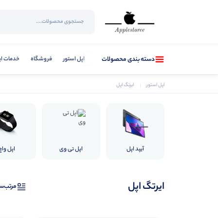
اپل استور
فروشگاه
خدمات ا
دسته بندی محصولات
اپل استور
ایرتگ اپل
آیپد اپل
اپل تی وی
اپل واچ
ایرتگ اپل
مرتب‌س