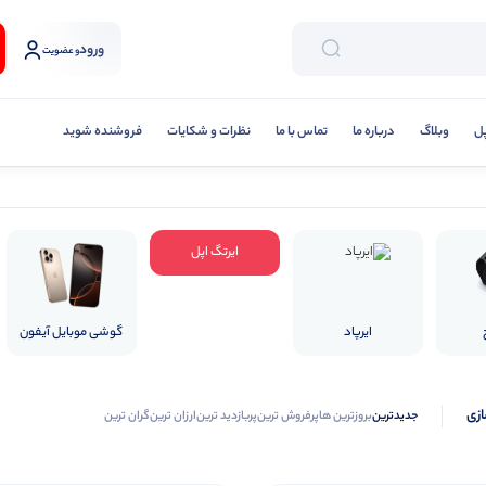
ورود
و عضویت
پل
وبلاگ
درباره ما
تماس با ما
نظرات و شکایات
فروشنده شوید
ایرتگ اپل
ایرپاد
گوشی موبایل آیفون
ازی
جدیدترین
بروزترین ها
پرفروش ترین
پربازدید ترین
ارزان ترین
گران ترین