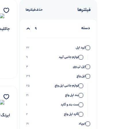
فیلترها
حذف‌فیلتر‌ها
دسته
9
جاکلید
آیپد اپل
22
لوازم جانبی آیپد
9
اپل تی وی
4
اپل واچ
39
لوازم جانبی اپل واچ
25
بند اپل واچ
21
ست بند و گارد
1
گارد اپل واچ
2
ایرتگ ا
ایرپاد
19