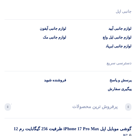
جانبی اپل
لوازم جانبی آیپد
لوازم جانبی آیفون
لوازم جانبی اپل واچ
لوازم جانبی مک
لوازم جانبی ایرپاد
دسترسی سریع
پرسش و پاسخ
فروشنده شوید
پیگیری سفارش
پرفروش ترین محصولات
آخرین 
گوشی موبایل اپل iPhone 17 Pro Max ظرفیت 256 گیگابایت رم 12
در 
0
گیگابایت (ZAA) – Not Active رجیستر شده