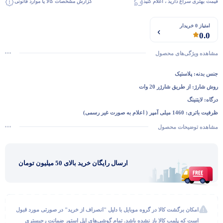
قیمت بهتری سراغ دارید ، اعلام کنید
گزارش مشخصات کالا یا موارد قانونی
امتیاز 0 خریدار
0.0
مشاهده ویژگی‌های محصول
جنس بدنه:
پلاستیک
گفتگو با غرفه‌دار
روش شارژ:
از طریق شارژر 20 وات
در حال اتصال...
درگاه:
لایتنینگ
ظرفیت باتری:
1460 میلی آمپر ( اعلام به صورت غیر رسمی)
مشاهده توضیحات محصول
ارسال رایگان خرید بالای 50 میلیون تومان
امکان برگشت کالا در گروه موبایل با دلیل "انصراف از خرید" در صورتی مورد قبول
است که پلمب کالا باز نشده باشد. تمام گوشی‌های اپل استور ضمانت رجیستری