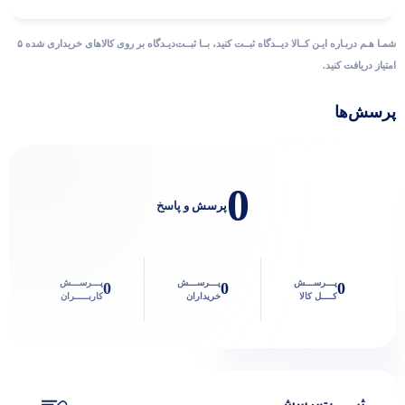
شمـا هـم دربـاره ایـن کــالا دیــدگاه ثبــت کنید، بــا ثبــت‌دیـدگاه بر روی کالاهای خریداری شده ۵
امتیاز دریافت کنید.
پرسش‌ها
0
پرسش و پاسخ
پـــرســـش
پـــرســـش
پـــرســـش
0
0
0
کــــل کالا
خریداران
کاربـــــران
ثبـــــت‌پرسش