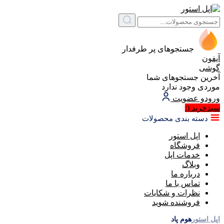
جستجوهای پر طرفدار
آیفون
گوشی
آخرین جستجوهای شما
موردی وجود ندارد
ورود
و عضویت
سبد‌خرید
(:
دسته بندی محصولات
اپل استور
فروشگاه
خدمات اپل
وبلاگ
درباره ما
تماس با ما
نظرات و شکایات
فروشنده شوید
اپل استور
هوم پاد