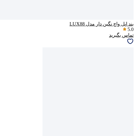
بند اپل واچ نگین دار مدل LUX88
5.0
تماس بگیرید