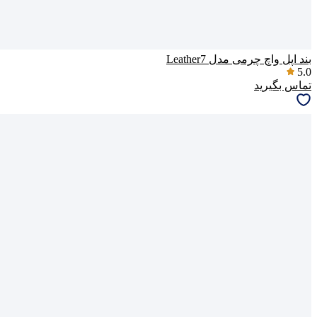
بند اپل واچ چرمی مدل Leather7
5.0
تماس بگیرید
گفتگو با غرفه‌دار
در حال اتصال...