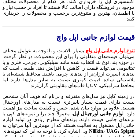
اکسسوری اپل را خریداری کنند. هر کدام از محصولات مختلف
موجود در فروشگاه دارای اصالت کالا هستند تا افراد بر حسب نیاز و
با اطمینان، بهترین و متنوع‌ترین برچسب و محصولات را خریداری
کنند.
قیمت لوازم جانبی اپل واچ
تنوع لوازم جانبی اپل واچ
بسیار بالاست و با توجه به عوامل مختلف
می‌توان قیمت‌های متفاوتی را برای این محصولات در نظر گرفت.
در حوزه بند، نوع بند انتخاب شده مانند سیلیکونی، چرمی، فلزی و یا
تیتانیومی می‌تواند قیمت را کاهش یا افزایش دهد. طبیعی است که
بندهای اسپرت ارزان‌تر از بندهای چرمی باشند. محافظ شیشه‌ای یا
پلاستیکی ساده قیمت کمتری نسبت به سایر مدل‌ها دارند اما
محافظ سرامیکی،
UV
یا قاب‌های مقاومتی گران‌ترند.
در زمینه کابل نیز مدل‌های متفرقه و بی‌نام که هویت آنان مشخص
نیست دارای قیمت بسیار پایین‌تری نسبت به مدل‌های اورجینال
هستند. علاوه بر موارد بیان شده، جنس و کیفیت ساخت نیز اهمیت
دارد.
لوازم جانبی اورجینال اپل
، معمولاً چند برابر نمونه‌های کپی یا
برندهای جانبی قیمت دارند. برندهای مطرح زیادی در تولید لوازم
جانبی اپل مشغول به فعالیت هستند که از مهم‌ترین آنها می‌توان به
Nillkin، UAG، Spigen
و... اشاره کرد. با توجه به این که نمونه‌های
فیک زیادی در بازار جهت خرید وجود دارد، کاربران برای این که