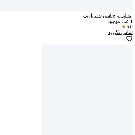
بند اپل واچ اسپرت نایلونی
1
عدد موجود
5.0
تماس بگیرید