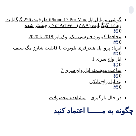
گوشی موبایل اپل iPhone 17 Pro Max ظرفیت 256 گیگابایت
رم 12 گیگابایت (ZAA) – Not Active رجیستر شده
0
محافظ کیبورد فارسی مک بوک ایر 2018 تا 2020
0
ایرپاد پرو اپل هندزفری بلوتوث با قابلیت شارژ مگ سیف
0
اپل واچ سری 1
0
ساعت هوشمند اپل واچ سری 7
0
بند اپل واچ نایکی
0
در حال بارگیری ...
مشاهده محصولات
چگونه به مــــــا اعتماد کنید