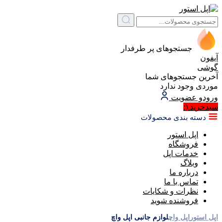
جستجوهای پر طرفدار
آیفون
گوشی
آخرین جستجوهای شما
موردی وجود ندارد
ورود
و عضویت
سبد‌خرید
(:
دسته بندی محصولات
اپل استور
فروشگاه
خدمات اپل
وبلاگ
درباره ما
تماس با ما
نظرات و شکایات
فروشنده شوید
اپل استور
اپل واچ
لوازم جانبی اپل واچ