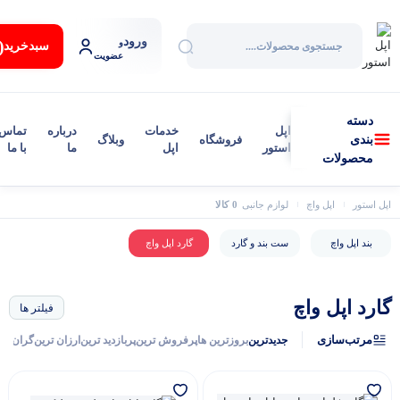
ورود
:
و
سبد‌خرید
عضویت
دسته
اپل
خدمات
درباره
تماس
فروشگاه
وبلاگ
بندی
استور
اپل
ما
با ما
محصولات
0 کالا
اپل استور
اپل واچ
لوازم جانبی اپل واچ
گارد اپل واچ
بند اپل واچ
ست بند و گارد
گارد اپل واچ
گارد اپل واچ
فیلتر ها
گفتگو با غرفه‌دار
مرتب‌سازی
جدیدترین
بروزترین ها
پرفروش ترین
پربازدید ترین
ارزان ترین
گران تر
در حال اتصال...