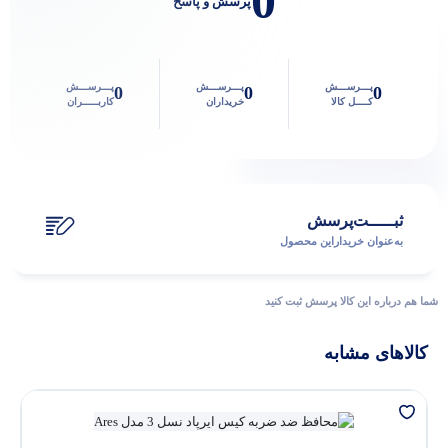
0
پرسش و پاسخ
پاسخگوی سوالات شما هستیم
پـــرســـش
پـــرســـش
پـــرســـش
0
0
0
کــــل کالا
خریداران
کاربـــــران
ثبـــــت‌پرسش
به‌عنوان ‌خریدار‌این‌ محصول
شما هم درباره این کالا پرسش ثبت کنید
کالاهای مشابه