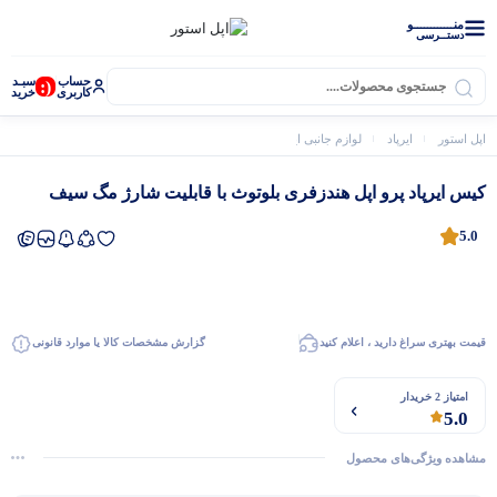
منــــــــــــو
دستــرسی
حساب
سبـد
(:
کاربری
خرید
اپل استور
ایرپاد
لوازم جانبی ایرپاد
کیس ایرپاد پرو اپل هندزفری بلوتوث با قابلیت شا
کیس ایرپاد پرو اپل هندزفری بلوتوث با قابلیت شارژ مگ سیف
5.0
قیمت بهتری سراغ دارید ، اعلام کنید
گزارش مشخصات کالا یا موارد قانونی
امتیاز 2 خریدار
5.0
اپل واچ
مشاهده ویژگی‌های محصول