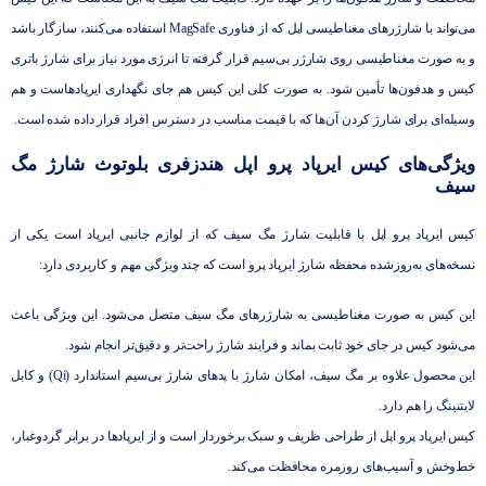
می‌تواند با شارژرهای مغناطیسی اپل که از فناوری MagSafe استفاده می‌کنند، سازگار باشد
و به‌ صورت مغناطیسی روی شارژر بی‌سیم قرار گرفته تا انرژی مورد نیاز برای شارژ باتری
کیس و هدفون‌ها تأمین شود. به صورت کلی این کیس هم جای نگهداری ایرپادهاست و هم
وسیله‌ای برای شارژ کردن آن‌ها که با قیمت مناسب در دسترس افراد قرار داده شده است.
ویژگی‌های کیس ایرپاد پرو اپل هندزفری بلوتوث شارژ مگ
سیف
کیس ایرپاد پرو اپل با قابلیت شارژ مگ ‌سیف که از لوازم جانبی ایرپاد است یکی از
نسخه‌های به‌روزشده‌ محفظه‌ شارژ ایرپاد پرو است که چند ویژگی مهم و کاربردی دارد:
این کیس به ‌صورت مغناطیسی به شارژرهای مگ ‌سیف متصل می‌شود. این ویژگی باعث
می‌شود کیس در جای خود ثابت بماند و فرایند شارژ راحت‌تر و دقیق‌تر انجام شود.
این محصول علاوه بر مگ‌ سیف، امکان شارژ با پدهای شارژ بی‌سیم استاندارد (Qi) و کابل
لایتنینگ را هم دارد.
کیس ایرپاد پرو اپل از طراحی ظریف و سبک برخوردار است و از ایرپادها در برابر گردوغبار،
خط‌وخش و آسیب‌های روزمره محافظت می‌کند.