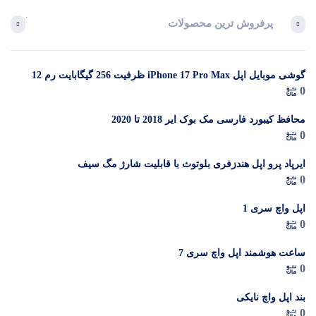
پرفروش ترین محصولات
آخرین 
گوشی موبایل اپل iPhone 17 Pro Max ظرفیت 256 گیگابایت رم 12
در 
0
گیگابایت (ZAA) – Not Active رجیستر شده
م
محافظ کیبورد فارسی مک بوک ایر 2018 تا 2020
0
ایرپاد پرو اپل هندزفری بلوتوث با قابلیت شارژ مگ سیف
0
اپل واچ سری 1
0
ساعت هوشمند اپل واچ سری 7
0
بند اپل واچ نایکی
0