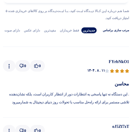
شمـا هـم دربـاره ایـن کــالا دیــدگاه ثبــت کنید، بــا ثبــت‌دیـدگاه بر روی کالاهای خریداری شده ۵
امتیاز دریافت کنید.
جدیدترین
فقط‌ خریداران‌
مفیدترین
دارای‌ عکس
دارای‌ صوت
مرتب‌ سازی‌ بر‌اساس
FYrbNkO1
0
0
۱۴۰۴ . ۸ . ۱۱
محاسن
. این دستگاه نه تنها پاسخی به انتظارات دور از انتظار کاربران است، بلکه نشان‌دهنده
تلاشی مستمر برای ارائه راه‌حل مناسب با تحولات روز دنیای دیجیتال به شمارمیرود
oJ5Zf7zT
0
0