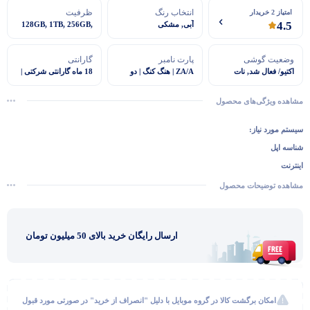
انتخاب رنگ
ظرفیت
امتیاز 2 خریدار
4.5
آبی, مشکی
128GB, 1TB, 256GB,
512GB
وضعیت گوشی
پارت نامبر
گارانتی
اکتیو/ فعال شد, نات
ZA/A | هنگ کنگ | دو
18 ماه گارانتی شرکتی |
اکتیو/ فعال نشده
سیم کارت
رجیستر شده
مشاهده ویژگی‌های محصول
سیستم مورد نیاز:
شناسه اپل
اینترنت
امکان اتصال به سیستم عامل‌های مک و ویندوز ۷ به بعد با آیتیونز 2.10.10 به بالا
مشاهده توضیحات محصول
ارسال رایگان خرید بالای 50 میلیون تومان
گفتگو با غرفه‌دار
در حال اتصال...
امکان برگشت کالا در گروه موبایل با دلیل "انصراف از خرید" در صورتی مورد قبول