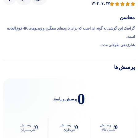
۱۴۰۴ . ۷ . ۲۷
پاسخگوی سوالات شما هستیم
محاسن
گرافیک این گوشی به گونه ای است که برای بازی‌های سنگین و ویدیوهای 4K فوق‌العاده
است.
شارژدهی طولانی ‌مدت
پرسش‌ها
0
پرسش و پاسخ
پـــرســـش
پـــرســـش
پـــرســـش
0
0
0
کــــل کالا
خریداران
کاربـــــران