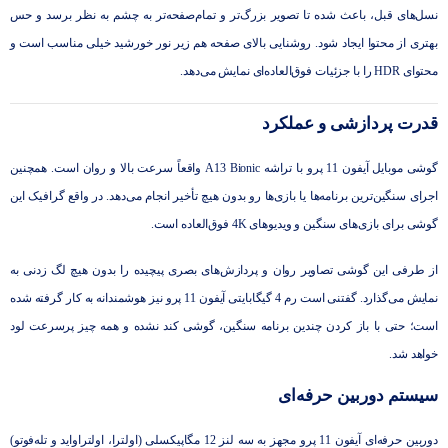
نسل‌های قبل، باعث شده تا تصویر بزرگ‌تر و تمام‌صفحه‌تر به چشم به نظر برسد و حس
بهتری از محتوا ایجاد شود. روشنایی بالای صفحه هم زیر نور خورشید خیلی مناسب است و
محتوای HDR را با جزئیات فوق‌العاده‌ای نمایش می‌دهد.
قدرت پردازشی و عملکرد
گوشی موبایل آیفون 11 پرو با تراشه‌ A13 Bionic واقعاً سرعت ‌بالا و روان است. همچنین
اجرای سنگین‌ترین برنامه‌ها یا بازی‌ها رو بدون هیچ تأخیر انجام می‌دهد. در واقع گرافیک این
گوشی برای بازی‌های سنگین و ویدیوهای 4K فوق‌العاده است.
از طرفی این گوشی تصاویر روان و پردازش‌های بصری پیچیده را بدون هیچ لگ زدنی به
نمایش می‌گذارد. گفتنی است رم 4 گیگابایتی آیفون 11 پرو نیز هوشمندانه به کار گرفته شده
است؛ حتی با باز کردن چندین برنامه سنگین، گوشی کند نشده و همه ‌چیز پرسرعت لود
خواهد شد.
سیستم دوربین حرفه‌ای
دوربین حرفه‌ای آیفون 11 پرو مجهز به سه لنز 12 مگاپیکسلی (اولترا، اولتراواید و تله‌فوتو)