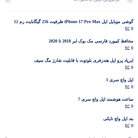
گوشی موبایل اپل iPhone 17 Pro Max ظرفیت 256 گیگابایت رم 12
در 
0
گیگابایت (ZAA) – Not Active رجیستر شده
م
محافظ کیبورد فارسی مک بوک ایر 2018 تا 2020
0
ایرپاد پرو اپل هندزفری بلوتوث با قابلیت شارژ مگ سیف
0
اپل واچ سری 1
0
ساعت هوشمند اپل واچ سری 7
0
بند اپل واچ نایکی
0