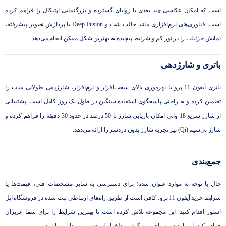
است که امکان عکاسی چند بعدی با زوایای گسترده و بزرگنمایی اپتیکال را فراهم کرده
است. فناوری‌های نرم‌افزاری مانند حالت شب و Deep Fusion با پردازش تصویر پیشرفته،
نمایش جزئیات را در نور کم و شرایط پیچیده به بهترین شکل ممکن انجام می‌دهد.
باتری و شارژدهی
باتری آیفون 11 پرو با بهره‌وری بالای سخت‌افزار و نرم‌افزار، شارژدهی طولانی ‌مدت را
تضمین کرده و به راحتی پاسخگوی استفاده‌ سنگین در طول یک روز کامل است. پشتیبانی
از شارژ سریع 18 واتی امکان بازیابی شارژ تا 50 درصد در حدود 30 دقیقه را فراهم کرده و
شارژ بی‌سیم (Qi) نیز تجربه‌ شارژ بدون دردسر را ارائه می‌دهد.
جمع‌بندی
حال با توجه به موارد عنوان شده؛ برای دسترسی به سایر مشخصات فنی، قیمت‌ها یا
شرایط خرید آیفون 11 پرو، کافی است از طریق راه‌های ارتباطی ثبت ‌شده در فروشگاه اپل
استور اقدام کنید. این مجموعه تلاش کرده است تا بهترین شرایط را برای شما عزیزان
فراهم کند تا بتوانید در به راحتی به گوشی دلخواه‌تان دسترسی داشته باشید.