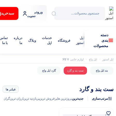
ورود
:
و
سبد‌خرید
عضویت
دسته
اپل
خدمات
درباره
تماس
فروشگاه
وبلاگ
بندی
استور
اپل
ما
با ما
محصولات
0 کالا
اپل استور
اپل واچ
لوازم جانبی اپل واچ
ست بند و گارد
بند اپل واچ
ست بند و گارد
گارد اپل واچ
ست بند و گارد
فیلتر ها
گفتگو با غرفه‌دار
مرتب‌سازی
جدیدترین
بروزترین ها
پرفروش ترین
پربازدید ترین
ارزان ترین
گران تر
در حال اتصال...