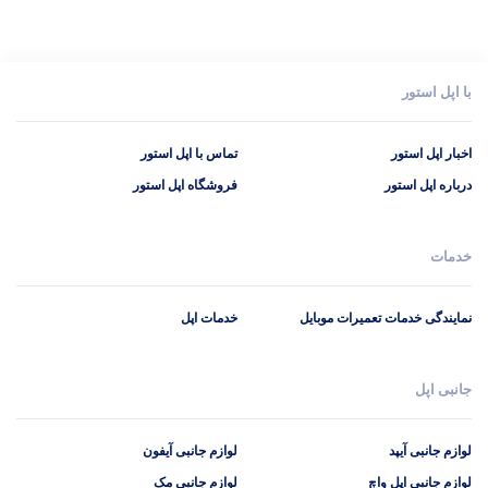
ست بند و گارد محصولات آیفون با دقت بالا و متناسب با مدل‌های مختلف طراحی و
تولید شده است. جنس گارد از مواد باکیفیت مانند سیلیکون فشرده ساخته شده
است که در برابر ضربه، خط و خش و عوامل دیگر مقاوم است. بند سیلیکونی به
با اپل استور
گونه‌ای است که در طرح و رنگ‌بندی مختلف وجود دارد تا کاربران متناسب با نیاز
خود بتوانند بهترین‌ها را انتخاب و خریداری کنند.
اخبار اپل استور
تماس با اپل استور
درباره اپل استور
فروشگاه اپل استور
محافظت همه جانبه از گجت
خدمات
یکی از مهم‌ترین و کاربردی‌ترین وظایف ست بند و گارد حفاظت کامل از بدنه گجت
است. گارد از قسمت‌های مختلف مانند لبه محافظت می‌کند. در برخی از موارد
نمایندگی خدمات تعمیرات موبایل
خدمات اپل
ست بند و گارد به گونه‌ای طراحی شده است که از ورود گرد و غبار به درون گجت
جلوگیری می‌کند. بند محکم و قابل تنظیم بوده تا به کاربران این اطمینان را دهد که
محصولات آنها در دسترس و امنیت کامل هستند.
جانبی اپل
تنوع رنگ و سبک
لوازم جانبی آیپد
لوازم جانبی آیفون
ست بند و گارد محصولات آیفون در رنگ و طرح‌های متنوع تولید و عرضه شده‌اند تا
لوازم جانبی اپل واچ
لوازم جانبی مک