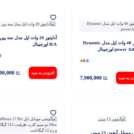
آداپتور 20 وات اپل مدل سه پین
آداپتور 40 وات اپل مدل Dynamic
B/A اورجینال
power اورجینال
0
0.0
100,000
افزودن به سبد
7,900,000
ن به سبد
گوشی موبایل آیفون 13 مینی