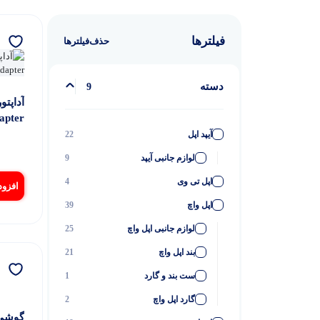
فیلترها
حذف‌فیلتر‌ها
دسته
9
 Adapter
آیپد اپل
22
لوازم جانبی آیپد
9
اپل تی وی
4
افزود
اپل واچ
39
لوازم جانبی اپل واچ
25
بند اپل واچ
21
ست بند و گارد
1
گارد اپل واچ
2