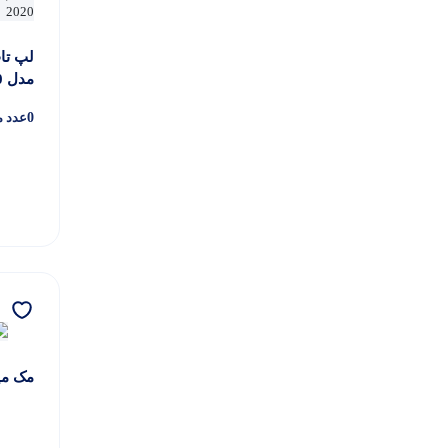
شارژر اپل
13
گلس اپل
4
مدل 2020
مک اپل
32
0
عدد م
لوازم جانبی مک
13
هوم پاد
1
مک مینی اپ