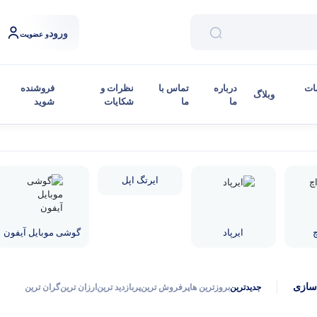
ورود
و عضویت
ات
درباره
تماس با
نظرات و
فروشنده
وبلاگ
ما
ما
شکایات
شوید
ایرتگ اپل
چ
ایرپاد
گوشی موبایل آیفون
سازی
جدیدترین
بروزترین ها
پرفروش ترین
پربازدید ترین
ارزان ترین
گران ترین