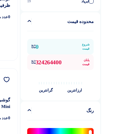
ایرپاد
19
ظرفیت 512
لوازم جانبی ایرپاد
6
0
عدد م
ایرتگ اپل
5
محدوده قیمت
گوشی موبایل آیفون
90
آیفون 12
1
شروع
0
قیمت
آیفون 12 پرو
1
پایان
آیفون 12 پرو مکس
1
324264400
قیمت
آیفون 12 مینی
1
آیفون 13
4
آیفون 13 پرو
ارزانترین
گرانترین
6
آیفون 13 پرو مکس
5
Mini ظرفیت 64 گیگابایت
آیفون 13 مینی
3
رنگ
0
عدد م
آیفون 14
4
آیفون 14 پرو
4