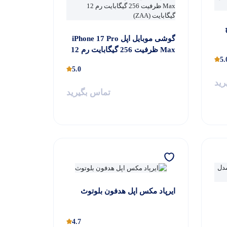
اینچ
گوشی موبایل اپل iPhone 17 Pro
Max ظرفیت 256 گیگابایت رم 12
5.
گیگابایت (ZAA) – Not Active
5.0
رجیستر شده
رید
تماس بگیرید
ایرپاد مکس اپل هدفون بلوتوث
چ
4.7