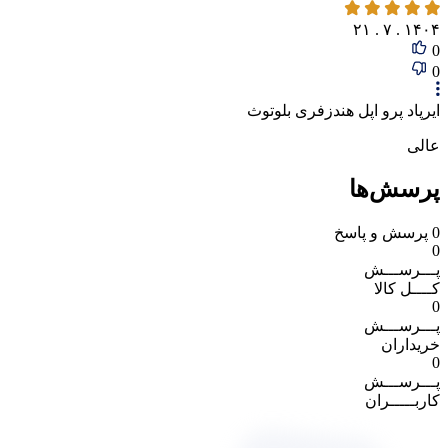
۱۴۰۴ . ۷ . ۲۱
0
0
ایرپاد پرو اپل هندزفری بلوتوث
عالی
پرسش‌ها
0
پرسش و پاسخ
0
پـــرســـش
کــــل کالا
0
پـــرســـش
خریداران
0
پـــرســـش
کاربـــــران
پاسخگوی سوالات شما هستیم