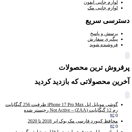
لوازم جانبی آیفون
لوازم جانبی مک
دسترسی سریع
پرسش و پاسخ
پیگیری سفارش
فروشنده شوید
پرفروش ترین محصولات
آخرین محصولاتی که بازدید کردید
گوشی موبایل اپل iPhone 17 Pro Max ظرفیت 256 گیگابایت
رم 12 گیگابایت (ZAA) – Not Active رجیستر شده
0
محافظ کیبورد فارسی مک بوک ایر 2018 تا 2020
0
ایرپاد پرو اپل هندزفری بلوتوث با قابلیت شارژ مگ سیف