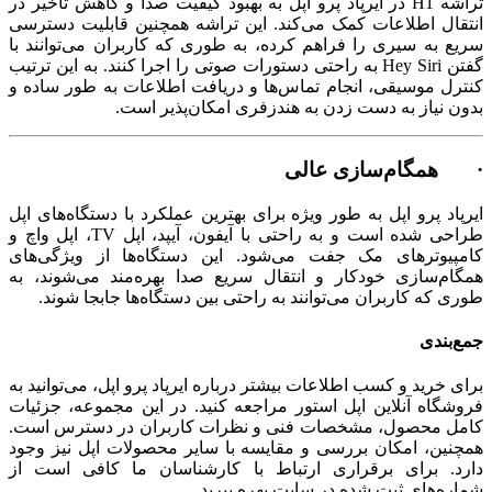
تراشه H1 در ایرپاد پرو اپل به بهبود کیفیت صدا و کاهش تأخیر در
انتقال اطلاعات کمک می‌کند. این تراشه همچنین قابلیت دسترسی
سریع به سیری را فراهم کرده، به طوری که کاربران می‌توانند با
گفتن Hey Siri به راحتی دستورات صوتی را اجرا کنند. به این ترتیب
کنترل موسیقی، انجام تماس‌ها و دریافت اطلاعات به طور ساده و
بدون نیاز به دست زدن به هندزفری امکان‌پذیر است.
· همگام‌سازی عالی
ایرپاد پرو اپل به ‌طور ویژه برای بهترین عملکرد با دستگاه‌های اپل
طراحی شده است و به راحتی با آیفون، آیپد، اپل TV، اپل واچ و
کامپیوترهای مک جفت می‌شود. این دستگاه‌ها از ویژگی‌های
همگام‌سازی خودکار و انتقال سریع صدا بهره‌مند می‌شوند، به
طوری که کاربران می‌توانند به ‌راحتی بین دستگاه‌ها جابجا شوند.
جمع‌بندی
برای خرید و کسب اطلاعات بیشتر درباره ایرپاد پرو اپل، می‌توانید به
فروشگاه آنلاین اپل استور مراجعه کنید. در این مجموعه، جزئیات
کامل محصول، مشخصات فنی و نظرات کاربران در دسترس است.
همچنین، امکان بررسی و مقایسه با سایر محصولات اپل نیز وجود
دارد. برای برقراری ارتباط با کارشناسان ما کافی است از
شماره‌های ثبت شده در سایت بهره ببرید.