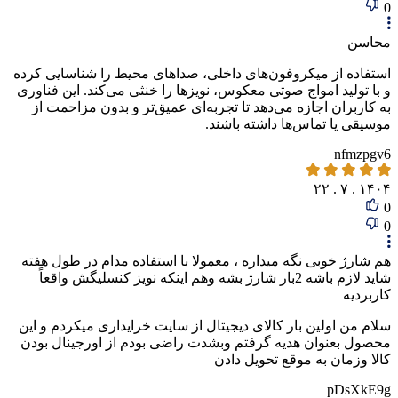
0
محاسن
استفاده از میکروفون‌های داخلی، صداهای محیط را شناسایی کرده
و با تولید امواج صوتی معکوس، نویزها را خنثی می‌کند. این فناوری
به کاربران اجازه می‌دهد تا تجربه‌ای عمیق‌تر و بدون مزاحمت از
موسیقی یا تماس‌ها داشته باشند.
nfmzpgv6
۱۴۰۴ . ۷ . ۲۲
0
0
هم شارژ خوبی نگه میداره ، معمولا با استفاده مدام در طول هفته
شاید لازم باشه 2بار شارژ بشه وهم اینکه نویز کنسلیگش واقعاً
کاربردیه
سلام من اولین بار کالای دیجیتال از سایت خرایداری میکردم و این
محصول بعنوان هدیه گرفتم وبشدت راضی بودم از اورجینال بودن
کالا وزمان به موقع تحویل دادن
pDsXkE9g