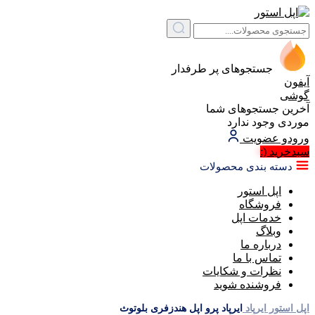
جستجوهای پر طرفدار
آیفون
گوشی
آخرین جستجوهای شما
موردی وجود ندارد
ورود
و عضویت
سبد‌خرید
(:
دسته بندی محصولات
اپل استور
فروشگاه
خدمات اپل
وبلاگ
درباره ما
تماس با ما
نظرات و شکایات
فروشنده شوید
اپل استور
ایرپاد
ایرپاد پرو اپل هندزفری بلوتوث