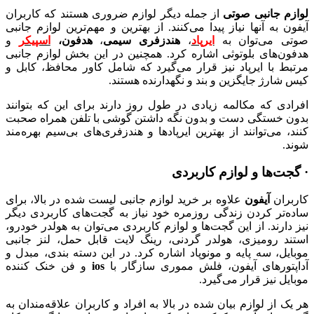
لوازم جانبی صوتی
از جمله دیگر لوازم ضروری هستند که کاربران
آیفون به آنها نیاز پیدا می‌کنند. از بهترین و مهم‌ترین لوازم جانبی
صوتی می‌توان به
ایرپاد
،
هندزفری سیمی
،
هدفون،
اسپیکر
و
هدفون‌های بلوتوثی اشاره کرد. همچنین در این بخش لوازم جانبی
مرتبط با ایرپاد نیز قرار می‌گیرد که شامل کاور محافظ، کابل و
کیس شارژ جایگزین و بند و نگهدارنده هستند.
افرادی که مکالمه زیادی در طول روز دارند برای این که بتوانند
بدون خستگی دست و بدون نگه داشتن گوشی با تلفن همراه صحبت
کنند، می‌توانند از بهترین ایرپادها و هندزفری‌های بی‌سیم بهره‌مند
شوند.
· گجت‌ها و لوازم کاربردی
کاربران
آیفون
علاوه بر خرید لوازم جانبی لیست شده در بالا، برای
ساده‌تر کردن زندگی روزمره خود نیاز به گجت‌های کاربردی دیگر
نیز دارند. از این گجت‌ها و لوازم کاربردی می‌توان به هولدر خودرو،
استند رومیزی، هولدر گردنی، رینگ لایت قابل حمل، لنز جانبی
موبایل، سه پایه و مونوپاد اشاره کرد. در این دسته بندی، مبدل و
آداپتورهای آیفون، فلش مموری سازگار با
ios
و فن خنک کننده
موبایل نیز قرار می‌گیرد.
هر یک از لوازم بیان شده در بالا به افراد و کاربران علاقه‌مندان به