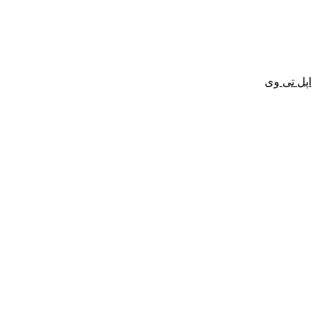
اپل تی وی