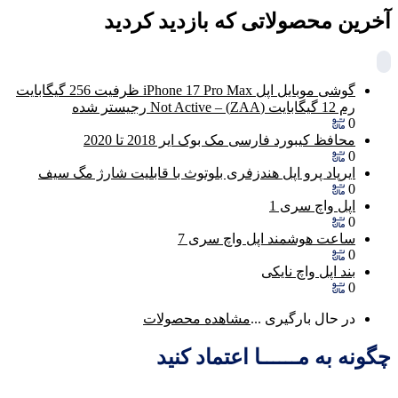
آخرین محصولاتی که بازدید کردید
گوشی موبایل اپل iPhone 17 Pro Max ظرفیت 256 گیگابایت
رم 12 گیگابایت (ZAA) – Not Active رجیستر شده
0
محافظ کیبورد فارسی مک بوک ایر 2018 تا 2020
0
ایرپاد پرو اپل هندزفری بلوتوث با قابلیت شارژ مگ سیف
0
اپل واچ سری 1
0
ساعت هوشمند اپل واچ سری 7
0
بند اپل واچ نایکی
0
در حال بارگیری ...
مشاهده محصولات
چگونه به مــــــا اعتماد کنید