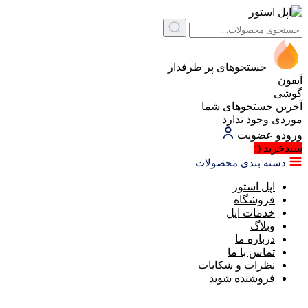
جستجوهای پر طرفدار
آیفون
گوشی
آخرین جستجوهای شما
موردی وجود ندارد
ورود
و عضویت
سبد‌خرید
(:
دسته بندی محصولات
اپل استور
فروشگاه
خدمات اپل
وبلاگ
درباره ما
تماس با ما
نظرات و شکایات
فروشنده شوید
گفتگو با غرفه‌دار
در حال اتصال...
پیگیری سفارش