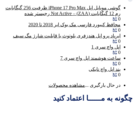
گوشی موبایل اپل iPhone 17 Pro Max ظرفیت 256 گیگابایت
رم 12 گیگابایت (ZAA) – Not Active رجیستر شده
0
محافظ کیبورد فارسی مک بوک ایر 2018 تا 2020
0
ایرپاد پرو اپل هندزفری بلوتوث با قابلیت شارژ مگ سیف
0
اپل واچ سری 1
0
ساعت هوشمند اپل واچ سری 7
0
بند اپل واچ نایکی
0
در حال بارگیری ...
مشاهده محصولات
چگونه به مــــــا اعتماد کنید