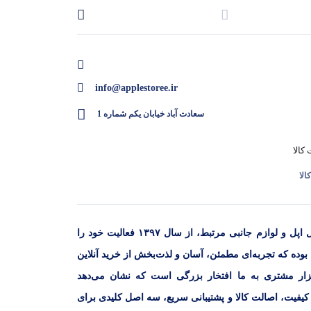
‌دهنده عمر باتری بسیار خوب آن است. همچنین، با استفاده از فناوری شارژ سریع، این گوشی
info@applestoree.ir
آیفون 14 پرو با پردازنده A16 Bionic عرضه شده است که عملکردی بی‌نظیر و سرعتی فوق‌العاده را در اجرای برنامه‌ها و بازی‌ها ارائه می‌دهد. این پردازنده به همراه طراحی 4 نانومتری، بهینه‌سازی‌های قابل توجهی
سعادت آباد خیابان یکم شماره 1
د که تضمین می‌کند هزینه واقعی را پرداخت می‌کنید. همچنین، پشتیبانی
الا
علاوه بر این، خرید از اپل استور به شما این اطمینان را می‌دهد که محصول اصلی و با گارانتی معتبر دریافت می‌کنید. حال برای بررسی بیشتر آیفون 14 پرو کافی است از طریق شماره تماس ثبت شده با کارشناسان
فروشگاه اپل استور با هدف ارائه‌ محصولات اورجینال اپل و لوازم جانبی مرتبط، از سال ۱۳۹۷ فعالیت خود را
 بوده که تجربه‌ای مطمئن، آسان و لذت‌بخش از خرید آنلاین
ای کاربران فراهم کنیم. اعتماد بیش از ۳۰ هزار مشتری به ما افتخار بزرگی است که نشان می‌دهد
 کیفیت، اصالت کالا و پشتیبانی سریع، سه اصل کلیدی برای