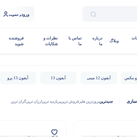
ورود
و عضویت
ات
درباره
تماس با
نظرات و
فروشنده
وبلاگ
ما
ما
شکایات
شوید
آیفون 12 مینی
آیفون 13
آیفون 13 پرو
سازی
جدیدترین
بروزترین ها
پرفروش ترین
پربازدید ترین
ارزان ترین
گران ترین