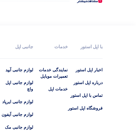
مشاهده‌بیشتر
مک اپل
32
آسیب دارد. همچنین لبه‌های منحنی و فریم براق این گوشی به ر
فرایند طراحی و تولید است.
لوازم جانبی مک
13
هوم پاد
1
صفحه نمایش Super Retina XDR
با اپل استور
خدمات
جانبی اپل
مشاهده کنند. به طور کلی، این نمایشگر با دقت رنگ و جزئیات بی‌
اخبار اپل استور
نمایندگی خدمات
لوازم جانبی آیپد
تعمیرات موبایل
دوربین سه گانه
درباره اپل استور
لوازم جانبی اپل
خدمات اپل
واچ
تماس با اپل استور
لوازم جانبی ایرپاد
تماس‌های ویدیویی فراهم کرده است. به علاوه، ویژگی‌های جدیدی 
فروشگاه اپل استور
لوازم جانبی آیفون
لوازم جانبی مک
وضعیت باتری