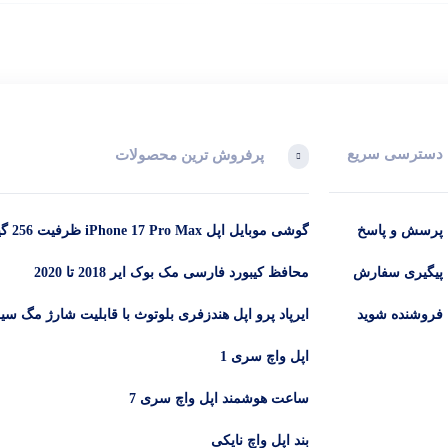
احتی در دست جا می‌شود و استفاده طولانی ‌مدت را راحت‌تر کرده است. در مجموع،
دسترسی سریع
پرفروش ترین محصولات
توجهی افزایش یافته و محتوا در هر شرایط نوری واضح و شفاف نمایش داد
نظیر، برای تماشای فیلم و بازی‌های گرافیکی ایده‌آل است.
پرسش و پاسخ
گوشی موبای
12 گیگابایت (ZAA) – Not Active رجیستر شده
پیگیری سفارش
محافظ کیبورد فارسی مک بوک ایر 2018 تا 2020
فروشنده شوید
ایرپاد پرو اپل هندزفری بلوتوث با قابلیت شارژ مگ س
مانند عکاسی در حالت شب، این دوربین را به یکی از بهترین‌ها در بازار تبدیل کرده ا
اپل واچ سری 1
ساعت هوشمند اپل واچ سری 7
بند اپل واچ نایکی