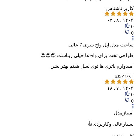
کاربر ناشناس
۱۴۰۴ . ۸ . ۰۳
0
0
ساعت مدل اپل واچ سری 7 عالی
طراحي تخت براي واچ ها خيلي زيباست 😍😍😍
اميدوارم باتري ها توي نسل هفتم بهتر بشن
oJ5Zf7zT
۱۴۰۴ . ۷ . ۱۸
0
0
پاسخگوی سوالات شما هستیم
امتیازمدل
بسیارعالی وکاربردی👍