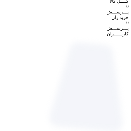
کــــل کالا
0
پـــرســـش
خریداران
0
پـــرســـش
کاربـــــران