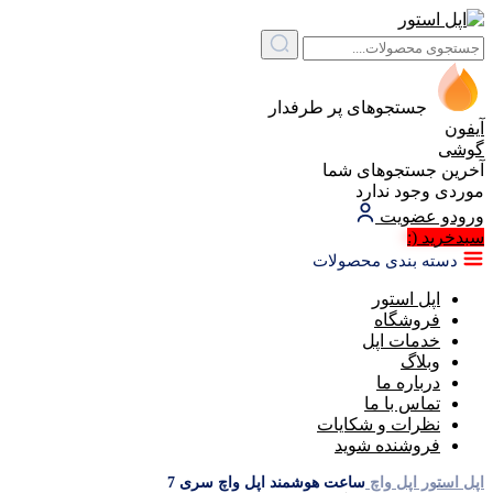
جستجوهای پر طرفدار
آیفون
گوشی
آخرین جستجوهای شما
موردی وجود ندارد
ورود
و عضویت
سبد‌خرید
(:
دسته بندی محصولات
اپل استور
فروشگاه
خدمات اپل
وبلاگ
درباره ما
تماس با ما
نظرات و شکایات
فروشنده شوید
اپل استور
اپل واچ
ساعت هوشمند اپل واچ سری 7