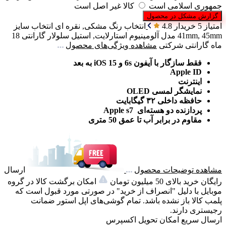
جمهوری اسلامی است
کالا غیر اصل است
گزارش مشکل در محصول
امتیاز 5 خریدار
4.8
انتخاب رنگ
مشکی, نقره ای
انتخاب سایز
41mm, 45mm
مدل
آلومینیوم استارلایت, استیل سلولار
گارانتی
18
ماه گارانتی شرکتی
مشاهده ویژگی‌های محصول
فقط سازگار با آیفون 6s و iOS 15 به بعد
Apple ID
اینترنت
نمایشگر لمسی OLED
حافظه داخلی ۳۲ گیگابایت
پردازنده دو هسته‌ای Apple s7
مقاوم در برابر آب تا عمق 50 متری
مشاهده توضیحات محصول
ارسال
رایگان خرید بالای 50 میلیون تومان
امکان برگشت کالا در گروه
موبایل با دلیل "انصراف از خرید" در صورتی مورد قبول است که
پلمب کالا باز نشده باشد. تمام گوشی‌های اپل استور ضمانت
رجیستری دارند.
ارسال سریع
امکان تحویل اکسپرس