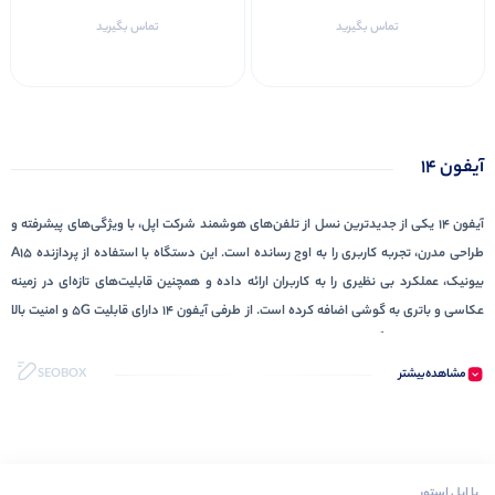
گیگابایت
تماس بگیرید
تماس بگیرید
آیفون 14
آیفون 14 یکی از جدیدترین نسل از تلفن‌های هوشمند شرکت اپل، با ویژگی‌های پیشرفته و
طراحی مدرن، تجربه کاربری را به اوج رسانده است. این دستگاه با استفاده از پردازنده A15
بیونیک، عملکرد بی نظیری را به کاربران ارائه داده و همچنین قابلیت‌های تازه‌ای در زمینه
عکاسی و باتری به گوشی اضافه کرده است. از طرفی آیفون 14 دارای قابلیت 5G و امنیت بالا
است که آن را به یک گزینه جذاب برای هر افراد علاقه‌مند به تکنولوژی تبدیل کرده است.
مشاهده‌بیشتر
SEOBOX
وضعیت بدنه و کیفیت ساخت
گوشی موبایل آیفون با استفاده از مواد با کیفیت بالا و طراحی دقیق، به کاربران تجربه‌ای
بی‌نظیر از لمس گوشی ارائه داده است. بدنه آیفون 14 از مواد جدید و مقاوم آلومینیوم با
کیفیت و شیشه کریستال ساخته شده است که هم ضد ضربه و هم ضد خوردگی است.
با اپل استور