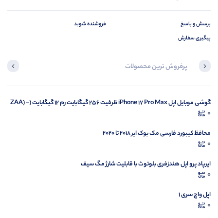
همچنین، فیلم‌برداری 4K در 24، 25، 30 و 60 فریم بر ثانیه، همراه با پایدارسازی دیجیتال
پیشرفته، تجربه‌ای سینمایی و بدون لرزش ارائه می‌دهد.
پرسش و پاسخ
فروشنده شوید
پیگیری سفارش
باتری 3279 میلی‌آمپر
پاسخگوی سوالات شما هستیم
پرفروش ترین محصولات
باتری آیفون 14 با ظرفیت 3279 میلی‌آمپر ساعت، نسبت به نسل قبلی به‌ طور قابل توجهی
بهبود یافته و تا 20 ساعت پخش ویدیو را بدون نیاز به شارژ پشتیبانی می‌کند. بهره‌وری انرژی آن
با بهینه‌سازی سخت‌افزاری چیپ A15 Bionic و نرم‌افزار iOS 17، مصرف برق را در کارهای روزمره
در حال بارگیری ...
گوشی موبایل اپل iPhone 17 Pro Max ظرفیت 256 گیگابایت رم 12 گیگابایت (ZAA) –
به ‌طور هوشمندانه کاهش داده است. در شرایط عادی، باتری به راحتی یک روز کامل استفاده را
0
Not Active رجیستر شده
مشاهده محصولات
پشتیبانی کرده و شارژ سریع 20 واتی و پشتیبانی از شارژ بی‌سیم Qi2، تجربه شارژ را سریع‌تر و
محافظ کیبورد فارسی مک بوک ایر 2018 تا 2020
هم ایمن‌تر کرده‌ است.
0
حافظه و سخت افزار
ایرپاد پرو اپل هندزفری بلوتوث با قابلیت شارژ مگ سیف
آیفون 14 با چیپ A15 Bionic هشت هسته‌ای؛ شامل شش هسته پردازشی و پنج هسته
0
گرافیکی عملکردی بی‌نظیر و پایدار از انجام بازی گرفته تا اجرای نرم افزارهای سنگین را ارائه
اپل واچ سری 1
داده است. حافظه رم 6 گیگابایتی، اجرای برنامه‌ها را بدون تأخیر و مدیریت شده پیش می‌برد و از
0
همه مهم‌تر گزینه‌های ذخیره‌سازی 128، 256 و 512 گیگابایتی با فناوری SSD داخلی، دسترسی