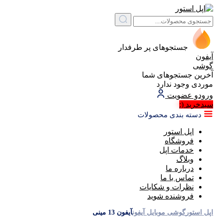
جستجوهای پر طرفدار
آیفون
گوشی
آخرین جستجوهای شما
موردی وجود ندارد
ورود
و عضویت
سبد‌خرید
(:
دسته بندی محصولات
اپل استور
فروشگاه
خدمات اپل
وبلاگ
درباره ما
تماس با ما
نظرات و شکایات
فروشنده شوید
اپل استور
گوشی موبایل آیفون
آیفون 13 مینی