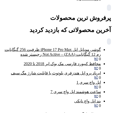
پرفروش ترین محصولات
آخرین محصولاتی که بازدید کردید
گوشی موبایل اپل iPhone 17 Pro Max ظرفیت 256 گیگابایت
رم 12 گیگابایت (ZAA) – Not Active رجیستر شده
0
محافظ کیبورد فارسی مک بوک ایر 2018 تا 2020
0
ایرپاد پرو اپل هندزفری بلوتوث با قابلیت شارژ مگ سیف
0
اپل واچ سری 1
0
ساعت هوشمند اپل واچ سری 7
0
بند اپل واچ نایکی
0