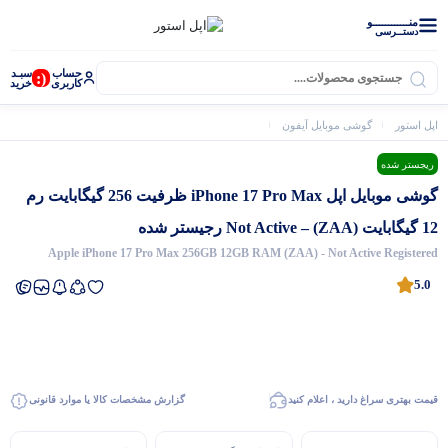
منــــــــــــو
دستــرسی
حساب
سبـد
(:
کاربری
خرید
اپل استور
گوشی موبایل آیفون
آیفون 17 پرو مکس
گوشی موبایل اپل iPhone 17 Pro Max ظرفیت 256 گیگابایت رم 12 گیگابایت (ZAA) – Not Active رجیستر شده
ریجستر شده
گوشی موبایل اپل iPhone 17 Pro Max ظرفیت 256 گیگابایت رم
12 گیگابایت (ZAA) – Not Active رجیستر شده
Apple iPhone 17 Pro Max 256GB 12GB RAM (ZAA) - Not Active Registered
5.0
قیمت بهتری سراغ دارید ، اعلام کنید
گزارش مشخصات کالا یا موارد قانونی
اپل واچ