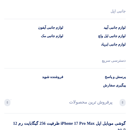
جانبی اپل
لوازم جانبی آیپد
لوازم جانبی آیفون
لوازم جانبی اپل واچ
لوازم جانبی مک
لوازم جانبی ایرپاد
دسترسی سریع
پرسش و پاسخ
فروشنده شوید
پیگیری سفارش
پرفروش ترین محصولات
آخرین 
گوشی موبایل اپل iPhone 17 Pro Max ظرفیت 256 گیگابایت رم 12
در 
0
گیگابایت (ZAA) – Not Active رجیستر شده