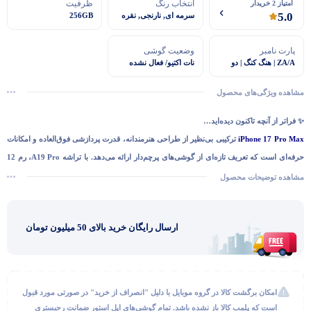
انتخاب رنگ
ظرفیت
امتیاز 2 خریدار
5.0
سرمه ای, نارنجی, نقره
256GB
ای
پارت نامبر
وضعیت گوشی
ZA/A | هنگ کنگ | دو
نات اکتیو/ فعال نشده
سیم کارت
مشاهده ویژگی‌های محصول
✨
فراتر از آنچه تاکنون دیده‌اید…
iPhone 17 Pro Max
ترکیبی بی‌نظیر از طراحی هنرمندانه، قدرت پردازشی فوق‌العاده و امکانات
حرفه‌ای است که تعریف تازه‌ای از گوشی‌های پرچم‌دار ارائه می‌دهد. با تراشه
A19 Pro
، رم
12
گیگابایتی، دوربین‌های 48 مگاپیکسلی و صفحه‌نمایش
Super Retina XDR OLED
، این گوشی
مشاهده توضیحات محصول
نه‌تنها برای عاشقان عکاسی و تولید محتوا، بلکه برای کاربران حرفه‌ای نیز انتخابی بی‌رقیب است.
ارسال رایگان خرید بالای 50 میلیون تومان
امکان برگشت کالا در گروه موبایل با دلیل "انصراف از خرید" در صورتی مورد قبول
گفتگو با غرفه‌دار
است که پلمب کالا باز نشده باشد. تمام گوشی‌های اپل استور ضمانت رجیستری