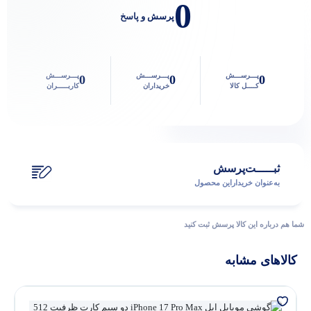
0
پرسش و پاسخ
پـــرســـش
پـــرســـش
پـــرســـش
0
0
0
کــــل کالا
خریداران
کاربـــــران
ثبـــــت‌پرسش
به‌عنوان ‌خریدار‌این‌ محصول
شما هم درباره این کالا پرسش ثبت کنید
کالاهای مشابه