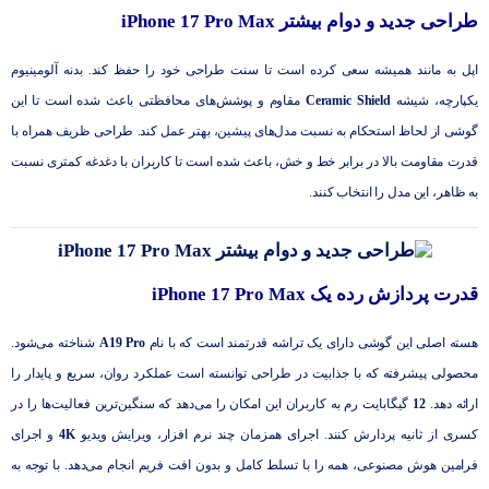
طراحی جدید و دوام بیشتر iPhone 17 Pro Max
اپل به مانند همیشه سعی کرده است تا سنت طراحی خود را حفظ کند. بدنه آلومینیوم
یکپارچه، شیشه
Ceramic Shield
مقاوم و پوشش‌های محافظتی باعث شده است تا این
گوشی از لحاظ استحکام به نسبت مدل‌های پیشین، بهتر عمل کند. طراحی ظریف همراه با
قدرت مقاومت بالا در برابر خط و خش، باعث شده است تا کاربران با دغدغه کمتری نسبت
به ظاهر، این مدل را انتخاب کنند.
قدرت پردازش رده یک iPhone 17 Pro Max
هسته اصلی این گوشی دارای یک تراشه قدرتمند است که با نام
A19 Pro
شناخته می‌شود.
محصولی پیشرفته که با جذابیت در طراحی توانسته است عملکرد روان، سریع و پایدار را
ارائه دهد.
12
گیگابایت رم به کاربران این امکان را می‌دهد که سنگین‌ترین فعالیت‌ها را در
کسری از ثانیه پردارش کنند. اجرای همزمان چند نرم افزار، ویرایش ویدیو
4K
و اجرای
فرامین هوش مصنوعی، همه را با تسلط کامل و بدون افت فریم انجام می‌دهد. با توجه به