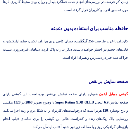
زمان کم عرضه، در بررسی‌های انجام شده، عملکرد پایدار و روان بودن محیط کاربری بارها
مورد تحسین افراد و کاربران قرار گرفته است.
حافظه مناسب برای استفاده بدون دغدغه
کاربران با خرید ظرفیت
256 گیگابایت
، فضای کافی برای هزاران عکس، فیلم، اپلیکیشن و
فایل‌های حجیم در اختیار خواهند داشت. دیگر نیاز به پاک کردن دیتاهای غیرضروری نیست
چرا که همه چیز در دسترس و همراه افراد است.
صفحه نمایش بی‌نقص
گوشی موبایل آیفون
همواره دارای صفحه نمایش بی‌نقص بوده است. این گوشی دارای
صفحه نمایش
6.9
اینچی
Super Retina XDR OLED
با وضوح تصویر
2868
در
1320
پیکسل
و نرخ نوسازی
120
هرتز است که درخواست‌های کاربران را به شکل نرم و زنده اجرا می‌کند.
روشنایی بالا، رنگ‌های زنده و کنتراست عالی این گوشی را برای تماشای فیلم، انجام
بازی‌های گرافیکی روز و یا مطالعه زیر نور شدید آفتاب، ایده‌آل می‌کند.