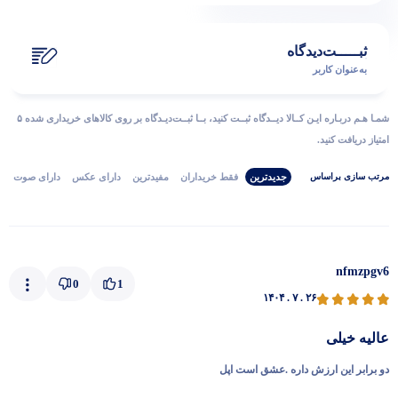
ثبـــــت‌دیدگاه
پاسخگوی سوالات شما هستیم
به‌عنوان کاربر
شمـا هـم دربـاره ایـن کــالا دیــدگاه ثبــت کنید، بــا ثبــت‌دیـدگاه بر روی کالاهای خریداری شده ۵
امتیاز دریافت کنید.
جدیدترین
فقط‌ خریداران‌
مفیدترین
دارای‌ عکس
دارای‌ صوت
مرتب‌ سازی‌ بر‌اساس
nfmzpgv6
0
1
۱۴۰۴ . ۷ . ۲۶
عالیه خیلی
دو برابر این ارزش داره .عشق است اپل