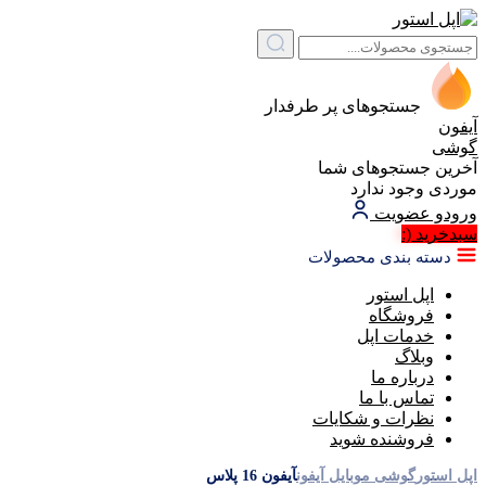
جستجوهای پر طرفدار
آیفون
گوشی
آخرین جستجوهای شما
موردی وجود ندارد
ورود
و عضویت
سبد‌خرید
(:
دسته بندی محصولات
اپل استور
فروشگاه
خدمات اپل
وبلاگ
درباره ما
تماس با ما
نظرات و شکایات
فروشنده شوید
اپل استور
گوشی موبایل آیفون
آیفون 16 پلاس