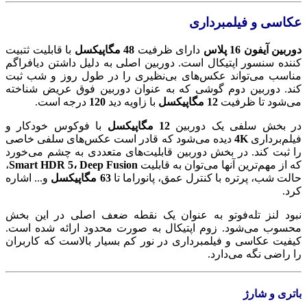
عکاسی و فیلمبرداری
دوربین آیفون 16 پلاس
دارای ظرفیت
48 مگاپیکسل
با قابلیت ثتبیت
کننده سنسور اپتیکال است. دوربین اصلی به دلیل داشتن دیافراگم
مناسب می‌تواند عکس‌های بی‌نظیری را در طول روز و شب ثبت
کند. دوربین دوم گوشی که به عنوان دوربین فوق عریض شناخته
می‌شود تا ظرفیت
12 مگاپیکسل
با زاویه دید
120
درجه است.
در بخش سلفی یک دوربین
12 مگاپیکسل
با فوکوس خودکار و
فیلم‌برداری
4K
دیده می‌شود که قادر است عکس‌های سلفی خاصی
را ثبت کند. در بخش دوربین قابلیت‌های متعددی به چشم می‌خورد
که از مهم‌ترین آنها می‌توان به قابلیت
Smart HDR 5، Deep Fusion
،
حالت شب، پرتره با کنترل عمق، پانوراما تا
63 مگاپیکسل
و... اشاره
کرد.
نبود لنز تله‌فوتو به عنوان یک نقطه ضعف اصلی در این بخش
محسوب می‌شود. زوم اپتیکال به صورت محدود ارائه شده است.
کیفیت عکاسی و فیلمبرداری در نور کم بسیار بالاست که کاربران
را راضی نگه می‌دارد.
باتری و شارژ