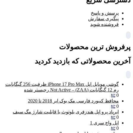
پرسش و پاسخ
پیگیری سفارش
فروشنده شوید
پرفروش ترین محصولات
آخرین محصولاتی که بازدید کردید
گوشی موبایل اپل iPhone 17 Pro Max ظرفیت 256 گیگابایت
رم 12 گیگابایت (ZAA) – Not Active رجیستر شده
0
محافظ کیبورد فارسی مک بوک ایر 2018 تا 2020
0
ایرپاد پرو اپل هندزفری بلوتوث با قابلیت شارژ مگ سیف
0
اپل واچ سری 1
0