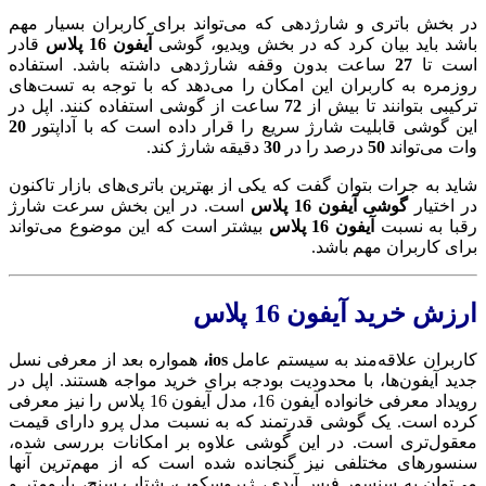
در بخش باتری و شارژدهی که می‌تواند برای کاربران بسیار مهم
باشد باید بیان کرد که در بخش ویدیو، گوشی
آیفون 16 پلاس
قادر
است تا
27
ساعت بدون وقفه شارژدهی داشته باشد. استفاده
روزمره به کاربران این امکان را می‌دهد که با توجه به تست‌های
ترکیبی بتوانند تا بیش از
72
ساعت از گوشی استفاده کنند. اپل در
این گوشی قابلیت شارژ سریع را قرار داده است که با آداپتور
20
وات می‌تواند
50
درصد را در
30
دقیقه شارژ کند.
شاید به جرات بتوان گفت که یکی از بهترین باتری‌های بازار تاکنون
در اختیار
گوشی آیفون 16 پلاس
است. در این بخش سرعت شارژ
رقبا به نسبت
آیفون 16 پلاس
بیشتر است که این موضوع می‌تواند
برای کاربران مهم باشد.
ارزش خرید آیفون 16 پلاس
کاربران علاقه‎‌مند به سیستم عامل
ios،
همواره بعد از معرفی نسل
جدید آیفون‌ها، با محدودیت بودجه برای خرید مواجه هستند. اپل در
رویداد معرفی خانواده آیفون 16، مدل آیفون 16 پلاس را نیز معرفی
کرده است. یک گوشی قدرتمند که به نسبت مدل پرو دارای قیمت
معقول‌تری است. در این گوشی علاوه بر امکانات بررسی شده،
سنسورهای مختلفی نیز گنجانده شده است که از مهم‌ترین آنها
می‌توان به سنسور فیس آیدی، ژیروسکوپ، شتاپ سنج، بارومتر و