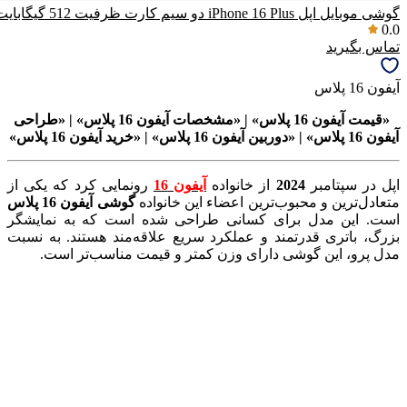
گوشی موبایل اپل iPhone 16 Plus دو سیم کارت ظرفیت 512 گیگابایت و رم 8 گیگابایت (ZAA) – نات اکتیو
0.0
تماس بگیرید
آیفون 16 پلاس
«قیمت آیفون 16 پلاس» | «مشخصات آیفون 16 پلاس» | «طراحی
آیفون 16 پلاس» | «دوربین آیفون 16 پلاس» | «خرید آیفون 16 پلاس»
اپل در سپتامبر
2024
از خانواده
آیفون 16
رونمایی کرد که یکی از
متعادل‌ترین و محبوب‌ترین اعضاء این خانواده
گوشی آیفون 16 پلاس
است. این مدل برای کسانی طراحی شده است که به نمایشگر
بزرگ، باتری قدرتمند و عملکرد سریع علاقه‌مند هستند. به نسبت
مدل پرو، این گوشی دارای وزن کمتر و قیمت مناسب‌تر است.