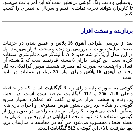
روشنایی و دقت رنگ گوشی بی‌نظیر است که این امر باعث می‌شود
تا کاربران بتوانند تجربه تماشای فیلم و سریال بی‌نظیری را کسب
کنند.
پردازنده و سخت افزار
پاسخگوی سوالات شما هستیم
بعد از بررسی طراحی
آیفون 16 پلاس
و عمیق شدن در جزئیات
صفحه نمایش، نوبت به بررسی پردازنده و سخت افزار می‌رسد. اپل
در این مدل از یک تراشه جدید
A18
با لیتوگرافی
3
نانومتری استفاده
کرده است. این گوشی دارای 6 هسته قدرتمند است که 2 هسته آن
فعال و 4 هسته به صورت کم مصرف هستند. موتور گرافیکی به کار
رفته در
آیفون 16 پلاس
دارای توان
35
تریلیون عملیات در ثانیه
است.
گوشی به صورت پایه دارای رم
8 گیگابایت
است که در حافظه
داخلی
128، 256
و
512
گیگابایت عرضه شده است. در بخش
پردازنده و سخت افزار می‌توان گفت که عملکرد بسیار سریع
گوشی در هنگام پردازش دستور هوش مصنوعی و اجرای بازی‌های
سنگین باعث می‌شود تا کاربران بتوانند به راحتی در طول روز از
گوشی استفاده کنند. نبود نسخه
1 ترابایتی
در این بخش به عنوان یک
نقطه ضعف محسوب می‌شود چرا که در مقایسه با مدل‌های پرو،
تنها ظرفیت بالای این گوشی،
512 گیگابایت
است.