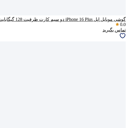
گوشی موبایل اپل iPhone 16 Plus دو سیم کارت ظرفیت 128 گیگابایت و رم 8 گیگابایت (ZAA) – نات اکتیو
0.0
تماس بگیرید