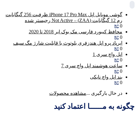
گوشی موبایل اپل iPhone 17 Pro Max ظرفیت 256 گیگابایت
رم 12 گیگابایت (ZAA) – Not Active رجیستر شده
0
محافظ کیبورد فارسی مک بوک ایر 2018 تا 2020
0
ایرپاد پرو اپل هندزفری بلوتوث با قابلیت شارژ مگ سیف
0
اپل واچ سری 1
0
ساعت هوشمند اپل واچ سری 7
0
بند اپل واچ نایکی
0
در حال بارگیری ...
مشاهده محصولات
چگونه به مــــــا اعتماد کنید