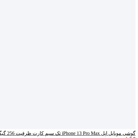
گوشی موبایل اپل iPhone 13 Pro Max تک سیم‌ کارت ظرفیت 256 گیگابایت و رم 6 گیگابایت (ZAA) – نات اکتیو