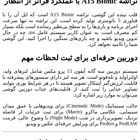
تراشه A15 Bionic با عملکرد فراتر از انتظار
قلب تپنده این گوشی، تراشه A15 Bionic است که اپل آن را با
فناوری 5 نانومتری تولید کرده است. این تراشه نه تنها سرعت
اجرای برنامه‌ و بازی‌ها را به سطح بی‌نظیر رسانده است بلکه بسیار
کم مصرف است. به عنوان کاربر سیستم عامل ios، چه در حال
تدوین ویدیو باشید و چه بازی‌های سنگین را اجرا کنید، این گوشی
شما را ناامید نخواهد کرد.
دوربین حرفه‌ای برای ثبت لحظات مهم
سیستم دوربین سه گانه آیفون 13 پرو مکس شامل لنزهای واید،
اولتراواید و تله‌فوتو است. هر سه لنز دارای سنسورهای پیشرفته با
قابلیت لرزش‌گیر اپتیکال تصویر هستند تا در هر شرایط نوری بتوانند
تصاویر جذابی را ثبت کنند. از قابلیت‌های جذاب دوربین گوشی
می‌توان به موارد زیر اشاره کرد:
حالت سینماتیک (Cinematic Mode) برای ویدیوهایی با عمق میدان
سینمایی، عکاسی ماکرو (Macro) برای ثبت جزئیات از فاصله
نزدیک، تصویربرداری در شب (Night Mode) با وضوح عالی، فرمت
ProRAW و ProRes برای ویرایش حرفه‌ای عکس و ویدیو.