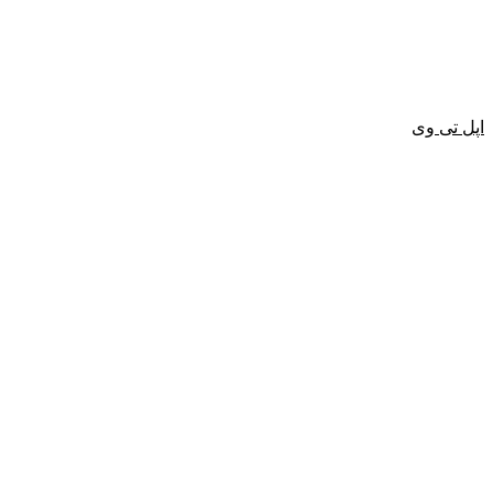
اپل تی وی