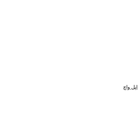
اپل واچ
گفتگو با غرفه‌دار
در حال اتصال...