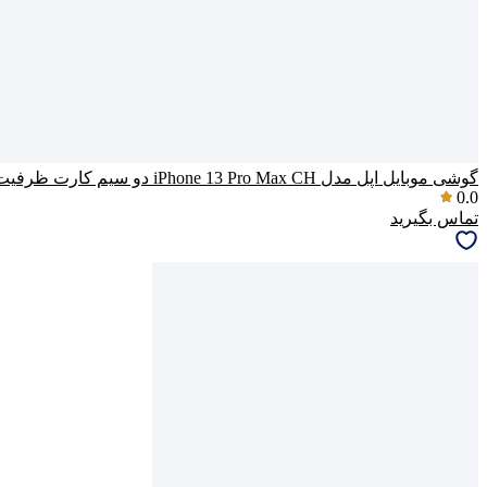
گوشی موبایل اپل مدل iPhone 13 Pro Max CH دو سیم‌ کارت ظرفیت یک ترابایت و رم 6 گیگابایت – نات اکتیو
0.0
تماس بگیرید