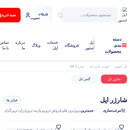
ورود
:
و
سبد‌خرید
عضویت
دسته
اپل
خدمات
درباره
تماس
فروشگاه
وبلاگ
بندی
استور
اپل
ما
با ما
محصولات
0 کالا
اپل استور
لوازم جانبی اپل
شارژر اپل
شارژر اپل
گلس اپل
شارژر اپل
فیلتر ها
مرتب‌سازی
جدیدترین
بروزترین ها
پرفروش ترین
پربازدید ترین
ارزان ترین
گران تر