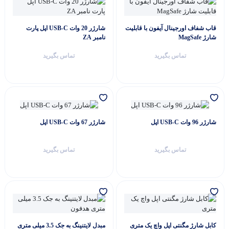
گفتگو با غرفه‌دار
قاب شفاف اورجینال آیفون با قابلیت
شارژر 20 وات USB-C اپل پارت
در حال اتصال...
شارژ MagSafe
نامبر ZA
تماس بگیرید
تماس بگیرید
شارژر 96 وات USB-C اپل
شارژر 67 وات USB-C اپل
تماس بگیرید
تماس بگیرید
کابل شارژ مگنتی اپل واچ یک متری
مبدل لایتنینگ به جک 3.5 میلی متری