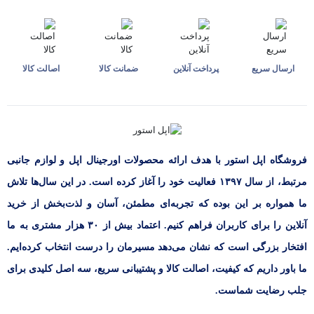
رعایت این نکات می‌تواند از خرابی باتری و هزینه‌های اضافی جلوگیری کند. در
نهایت، برای خرید مطمئن، راهی جز شناخت دقیق انواع شارژر اپل وجود ندارد.
شارژ ایمن و سریع با انواع شارژر اپل
ارسال سریع
پرداخت آنلاین
ضمانت کالا
اصالت کالا
در مجموع، انتخاب انواع شارژر اپل متناسب با نوع دستگاه، تاثیر مستقیم بر
سلامت و عمر مفید باتری دارد. از آیفون و آیپد گرفته تا مک‌بوک و اپل واچ، همه به
شارژرهایی با طراحی خاص و عملکرد بهینه نیاز دارند. با انتخاب شارژر اورجینال یا
تاییدشده توسط اپل، می‌توانید با خیال راحت دستگاه خود را شارژ کرده و از
کیفیت بالای آن لذت ببرید. حالا وقت آن است که با تهیه مناسب‌ترین گزینه از میان
فروشگاه اپل استور با هدف ارائه‌ محصولات اورجینال اپل و لوازم جانبی
انواع شارژر اپل، امنیت و کارایی را به شارژ روزانه خود هدیه دهید.
مرتبط، از سال ۱۳۹۷ فعالیت خود را آغاز کرده است. در این سال‌ها تلاش
ما همواره بر این بوده که تجربه‌ای مطمئن، آسان و لذت‌بخش از خرید
آنلاین را برای کاربران فراهم کنیم. اعتماد بیش از ۳۰ هزار مشتری به ما
افتخار بزرگی است که نشان می‌دهد مسیرمان را درست انتخاب کرده‌ایم.
ما باور داریم که کیفیت، اصالت کالا و پشتیبانی سریع، سه اصل کلیدی برای
جلب رضایت شماست.