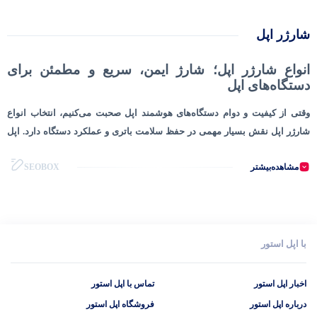
شارژر اپل
انواع شارژر اپل؛ شارژ ایمن، سریع و مطمئن برای
دستگاه‌های اپل
وقتی از کیفیت و دوام دستگاه‌های هوشمند اپل صحبت می‌کنیم، انتخاب انواع
شارژر اپل نقش بسیار مهمی در حفظ سلامت باتری و عملکرد دستگاه دارد. اپل
برای هرکدام از محصولات خود، از جمله آیفون، آیپد، مک‌بوک و اپل واچ، شارژرهای
مشاهده‌بیشتر
SEOBOX
اختصاصی با طراحی و مشخصات خاص ارائه می‌دهد. استفاده از شارژر اورجینال
یا تاییدشده، یکی از مهم‌ترین اقداماتی است که برای افزایش طول عمر باتری
دستگاه خود می‌توانید انجام دهید. با شناخت دقیق‌تر انواع شارژر اپل، انتخابی
مطمئن و مناسب خواهید داشت.
با اپل استور
شارژر آیفون؛ تجربه‌ای سریع و بدون آسیب برای
گوشی‌های اپل
اخبار اپل استور
تماس با اپل استور
در میان انواع شارژرهای اپل، شارژر آیفون از پرکاربردترین گزینه‌هاست.
درباره اپل استور
فروشگاه اپل استور
شارژرهای آیفون به‌صورت USB-C به لایتنینگ عرضه می‌شوند و قابلیت شارژ