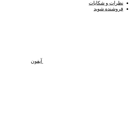
نظرات و شکایات
فروشنده شوید
آیفون
گفتگو با غرفه‌دار
در حال اتصال...