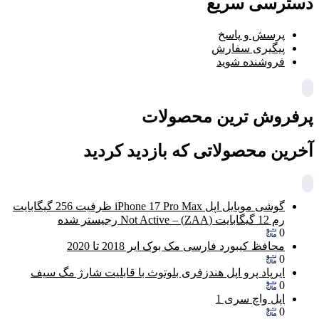
دسترسی سریع
پرسش و پاسخ
پیگیری سفارش
فروشنده شوید
پرفروش ترین محصولات
آخرین محصولاتی که بازدید کردید
گوشی موبایل اپل iPhone 17 Pro Max ظرفیت 256 گیگابایت
رم 12 گیگابایت (ZAA) – Not Active رجیستر شده
0
محافظ کیبورد فارسی مک بوک ایر 2018 تا 2020
0
ایرپاد پرو اپل هندزفری بلوتوث با قابلیت شارژ مگ سیف
0
اپل واچ سری 1
0