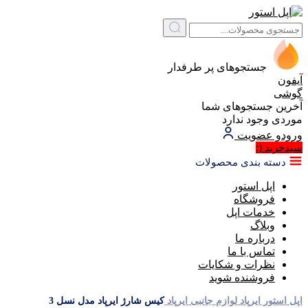
جستجوهای پر طرفدار
آیفون
گوشی
آخرین جستجوهای شما
موردی وجود ندارد
ورود
و عضویت
(:
سبد‌خرید
دسته بندی محصولات
اپل استور
فروشگاه
خدمات اپل
وبلاگ
درباره ما
تماس با ما
نظرات و شکایات
فروشنده شوید
اپل استور
ایرپاد
لوازم جانبی ایرپاد
کیس شارژ ایرپاد مدل نسل 3