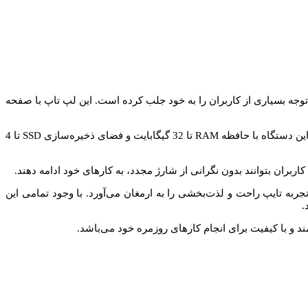
د قدرتمند خود، توجه بسیاری از کاربران را به خود جلب کرده است. این لپ تاپ با صفحه
مک بوک پرو 2020 به پردازنده‌های نسل دهم اینتل مجهز شده است که سرعت و کارایی بالایی را در انجام وظایف مختلف تضمین می‌کند. همچنین، این دستگاه با حافظه RAM تا 32 گیگابایت و فضای ذخیره‌سازی SSD تا 4
لا و کیبورد Magic Keyboard با طراحی ارگونومیک مجهز است که تجربه تایپ راحت و لذت‌بخشی را به ارمغان می‌آورد. با وجود تمامی این
.