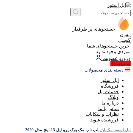
جستجوهای پر طرفدار
آیفون
گوشی
آخرین جستجوهای شما
موردی وجود ندارد
ورود
و عضویت
(:
سبد‌خرید
دسته بندی محصولات
اپل استور
فروشگاه
خدمات اپل
وبلاگ
درباره ما
تماس با ما
نظرات و شکایات
فروشنده شوید
اپل استور
مک اپل
لپ تاپ مک بوک پرو اپل 13 اینچ مدل 2020