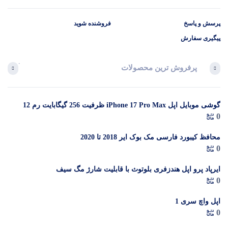
پرسش و پاسخ
فروشنده شوید
پیگیری سفارش
پرفروش ترین محصولات
آخرین 
گوشی موبایل اپل iPhone 17 Pro Max ظرفیت 256 گیگابایت رم 12
در 
0
گیگابایت (ZAA) – Not Active رجیستر شده
م
محافظ کیبورد فارسی مک بوک ایر 2018 تا 2020
0
ایرپاد پرو اپل هندزفری بلوتوث با قابلیت شارژ مگ سیف
0
اپل واچ سری 1
0