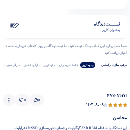
ثبـــــت‌دیدگاه
به‌عنوان کاربر
شمـا هـم دربـاره ایـن کــالا دیــدگاه ثبــت کنید، بــا ثبــت‌دیـدگاه بر روی کالاهای خریداری شده ۵
امتیاز دریافت کنید.
جدیدترین
فقط‌ خریداران‌
مفیدترین
دارای‌ عکس
دارای‌ صوت
مرتب‌ سازی‌ بر‌اساس
FYrbNkO1
0
0
۱۴۰۴ . ۸ . ۰۸
محاسن
این دستگاه با حافظه RAM تا 32 گیگابایت و فضای ذخیره‌سازی SSD تا 4 ترابایت،