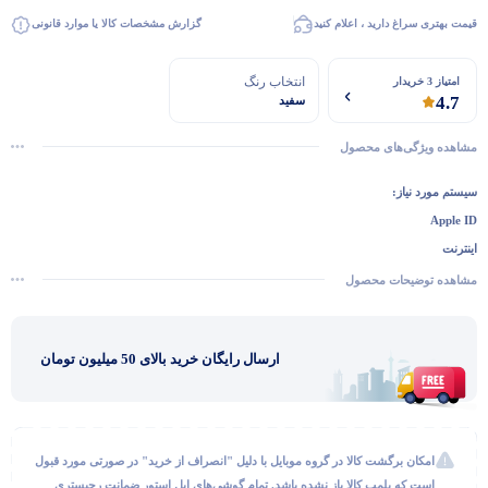
قیمت بهتری سراغ دارید ، اعلام کنید
گزارش مشخصات کالا یا موارد قانونی
انتخاب رنگ
امتیاز 3 خریدار
4.7
سفید
مشاهده ویژگی‌های محصول
سیستم مورد نیاز:
Apple ID
اینترنت
مشاهده توضیحات محصول
گفتگو با غرفه‌دار
در حال اتصال...
ارسال رایگان خرید بالای 50 میلیون تومان
امکان برگشت کالا در گروه موبایل با دلیل "انصراف از خرید" در صورتی مورد قبول
است که پلمب کالا باز نشده باشد. تمام گوشی‌های اپل استور ضمانت رجیستری