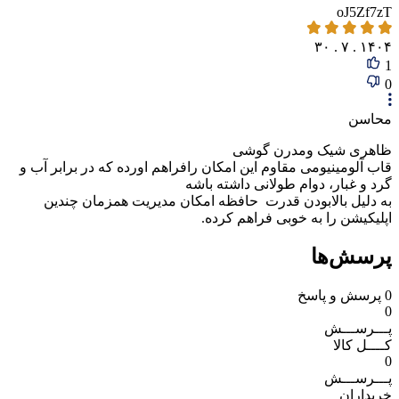
oJ5Zf7zT
۱۴۰۴ . ۷ . ۳۰
1
0
محاسن
ظاهری شیک ومدرن گوشی
قاب آلومینیومی مقاوم این امکان رافراهم اورده که در برابر آب و
گرد و غبار، دوام طولانی ‌داشته باشه
به دلیل بالابودن قدرت حافظه امکان مدیریت همزمان چندین
اپلیکیشن را به‌ خوبی فراهم کرده.
پرسش‌ها
0
پرسش و پاسخ
0
پـــرســـش
کــــل کالا
0
پـــرســـش
خریداران