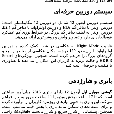
64، 128
و
256
گیگابایت عرضه شده است.
سیستم دوربین حرفه‌ای
سیستم دوربین آیفون
12
شامل دو دوربین
12
مگاپیکسلی است؛
دوربین اولترا با دیافراگم
f/1.6
و دوربین اولتراواید با دیافراگم
f/2.4.
دوربین اولترا به لطف دیافراگم بزرگ، در شرایط نوری کم عملکرد
فوق‌العاده‌ای دارد و تصاویر واضح و روشن‌تری ارائه می‌دهد.
قابلیت
Night Mode
به عکاسی در شب کمک کرده و دوربین
اولتراواید با زاویه دید
120
درجه، امکان عکاسی از مناظر وسیع و
گروه‌های بزرگ را فراهم کرده است. همچنین، ویژگی‌های
Smart
3
HDR
و حالت پرتره به کاربران این امکان را می‌دهند تا تصاویری
با کیفیت و حرفه‌ای ثبت کنند.
باتری و شارژدهی
گوشی موبایل اپل آیفون 12
دارای باتری
2815
میلی‌آمپر ساعتی
است که تا
17
ساعت پخش ویدیو یا
11
ساعت مرور وب را فراهم
می‌کند. این باتری به خوبی نیازهای روزمره کاربران را برآورده کرده
و برای استفاده‌های سنگین مانند بازی یا پخش فیلم مناسب است.
همچنین، پشتیبانی از شارژ سریع و شارژ بی‌سیم
MagSafe،
راحتی