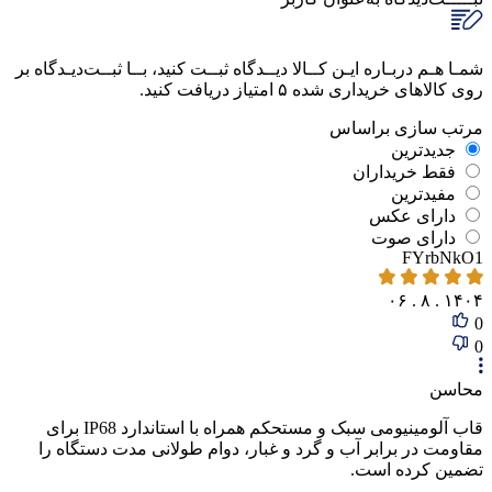
شمـا هـم دربـاره ایـن کــالا دیــدگاه ثبــت کنید، بــا ثبــت‌دیـدگاه بر
روی کالاهای خریداری شده ۵ امتیاز دریافت کنید.
مرتب‌ سازی‌ بر‌اساس
جدیدترین
فقط‌ خریداران‌
مفیدترین
دارای‌ عکس
دارای‌ صوت
FYrbNkO1
۱۴۰۴ . ۸ . ۰۶
0
0
محاسن
قاب آلومینیومی سبک و مستحکم همراه با استاندارد IP68 برای
مقاومت در برابر آب و گرد و غبار، دوام طولانی ‌مدت دستگاه را
تضمین کرده است.