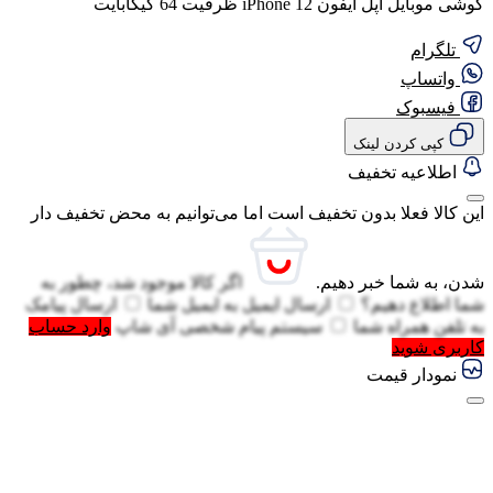
گوشی موبایل اپل آیفون iPhone 12 ظرفیت 64 گیگابایت
تلگرام
واتساپ
فیسبوک
کپی کردن لینک
اطلاعیه تخفیف
این کالا فعلا بدون تخفیف است اما می‌توانیم به محض تخفیف دار
شدن، به شما خبر دهیم.
اگر کالا موجود شد، چطور به
شما اطلاع دهیم؟
ارسال ایمیل به
ایمیل شما
ارسال پیامک
به
تلفن همراه شما
سیستم پیام شخصی آی شاپ
وارد حساب
کاربری شوید
نمودار قیمت