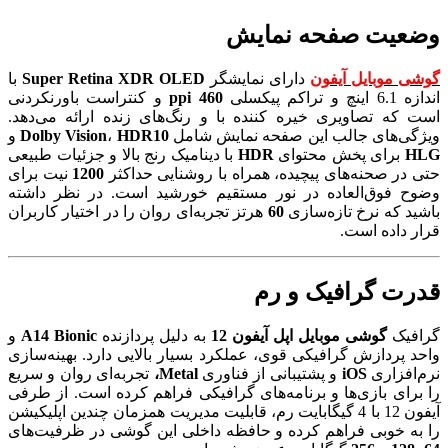
وضعیت صفحه نمایش
گوشی موبایل آیفون
دارای نمایشگر
Super Retina XDR OLED
با
اندازه 6.1 اینچ و تراکم پیکسلی
460 ppi
و کنتراست باورنکردنی
است که تصاویری خیره‌ کننده با و رنگ‌های زنده ارائه می‌دهد.
ویژگی‌های جالب این صفحه نمایش شامل
HDR10
،
Dolby Vision
و
HLG
برای پخش محتوای
HDR
با دینامیک رنج بالا و جزئیات طبیعی
حتی در صحنه‌های پیچیده، همراه با روشنایی حداکثر
1200
نیت برای
وضوح فوق‌العاده در نور مستقیم خورشید است. در نظر داشته
باشید که نرخ تازه‌سازی
60
هرتز تجربه‌ای روان را در اختیار کاربران
قرار داده است.
قدرت گرافیک و رم
گرافیک
گوشی موبایل اپل آیفون 12
به دلیل پردازنده
A14 Bionic
و
واحد پردازش گرافیکی قوی، عملکرد بسیار بالایی دارد. بهینه‌سازی
نرم‌افزاری
iOS
و پشتیبانی از فناوری
Metal،
تجربه‌ای روان و سریع
را برای بازی‌ها و برنامه‌های گرافیکی فراهم کرده است. از طرفی
آیفون 12 با 4 گیگابایت رم، قابلیت مدیریت همزمان چندین اپلیکیشن
را به‌ خوبی فراهم کرده و حافظه داخلی این گوشی در ظرفیت‌های