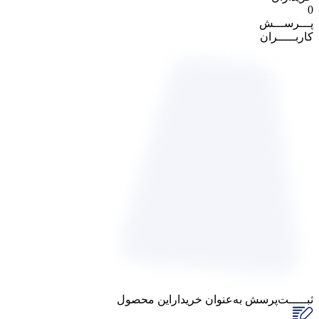
0
پـــرســـش
کاربـــــران
پاسخگوی سوالات شما هستیم
ثبـــــت‌پرسش
به‌عنوان ‌خریدار‌این‌ محصول