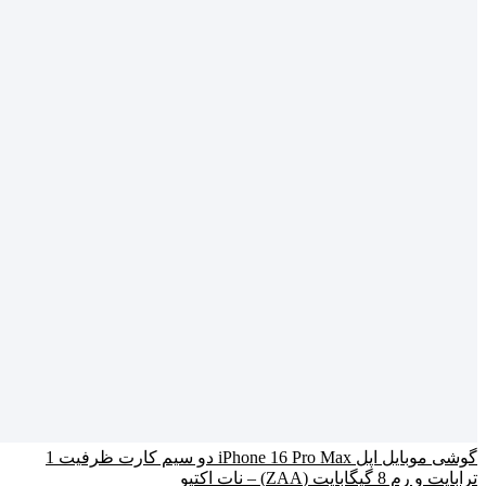
گوشی موبایل اپل iPhone 16 Pro Max دو سیم کارت ظرفیت 1
ترابایت و رم 8 گیگابایت (ZAA) – نات اکتیو