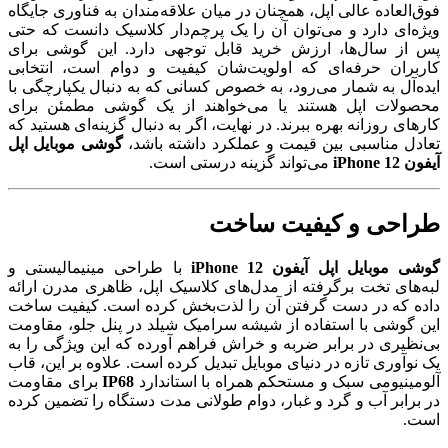
فوق‌العاده عالی اپل، همچنان در میان علاقه‌مندان به فناوری جایگاه
ویژه‌ای دارد و می‌توان آن را یک پرچم‌دار کلاسیک دانست که حتی
پس از سال‌ها، ارزش خرید قابل توجهی دارد. این گوشی برای
کاربران حرفه‌ای که اولویت‌شان کیفیت و دوام است، انتخابی
ایده‌آل به شمار می‌رود، به خصوص کسانی که به دنبال یکپارچگی با
محصولات اپل هستند یا می‌خواهند از یک گوشی مطمئن برای
کارهای روزانه بهره ببرند. در نهایت، اگر به دنبال گزینه‌ای هستید که
تعادل مناسبی بین قیمت و عملکرد داشته باشد،
گوشی موبایل اپل
آیفون iPhone 12
می‌تواند گزینه درستی است.
طراحی و کیفیت ساخت
گوشی موبایل اپل آیفون iPhone 12
با طراحی مینیمالیستی و
لبه‌های تخت بر‌گرفته از مدل‌های کلاسیک اپل، ظاهری مدرن ارائه
داده که در دست گرفتن آن را لذت‌بخش کرده است. کیفیت ساخت
این گوشی با استفاده از شیشه سرامیک شیلد در پنل جلو، مقاومت
بی‌نظیری در برابر ضربه و خراش فراهم آورده که این ویژگی را به
یک نوآوری تازه در دنیای موبایل تبدیل کرده است. علاوه بر این، قاب
آلومینیومی سبک و مستحکم همراه با استاندارد
IP68
برای مقاومت
در برابر آب و گرد و غبار، دوام طولانی ‌مدت دستگاه را تضمین کرده
است.