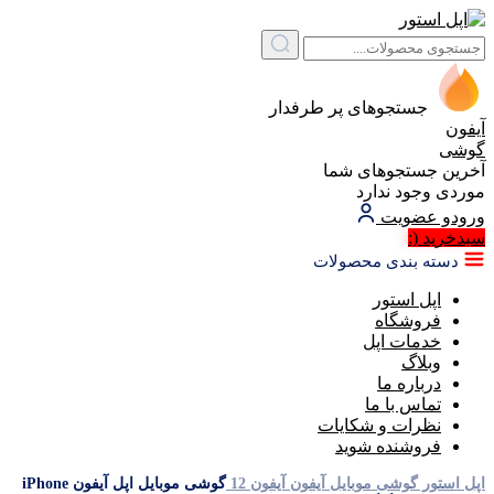
جستجوهای پر طرفدار
آیفون
گوشی
آخرین جستجوهای شما
موردی وجود ندارد
ورود
و عضویت
سبد‌خرید
(:
دسته بندی محصولات
اپل استور
فروشگاه
خدمات اپل
وبلاگ
درباره ما
تماس با ما
نظرات و شکایات
فروشنده شوید
اپل استور
گوشی موبایل آیفون
آیفون 12
گوشی موبایل اپل آیفون iPhone