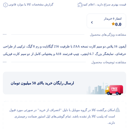
قیمت بهتری سراغ دارید ، اعلام کنید
گزارش مشخصات کالا یا موارد قانونی
امتیاز 0 خریدار
0.0
مشاهده ویژگی‌های محصول
آیفون 16 پلاس دو سیم کارت نسخه ZAA با ظرفیت 256 گیگابایت و رم 8 گیگ
، ترکیبی از طراحی
حرفه‌ای، نمایشگر بزرگ 6.7 اینچی، چیپ قدرتمند A18 و پشتیبانی کامل از دو سیم کارت فیزیکی
را ارائه می‌دهد. انتخابی ایده‌آل برای کاربری حرفه‌ای و چندرسانه‌ای.
مشاهده توضیحات محصول
گفتگو با غرفه‌دار
در حال اتصال...
ارسال رایگان خرید بالای 50 میلیون تومان
امکان برگشت کالا در گروه موبایل با دلیل "انصراف از خرید" در صورتی مورد قبول
است که پلمب کالا باز نشده باشد. تمام گوشی‌های اپل استور ضمانت رجیستری
دارند.