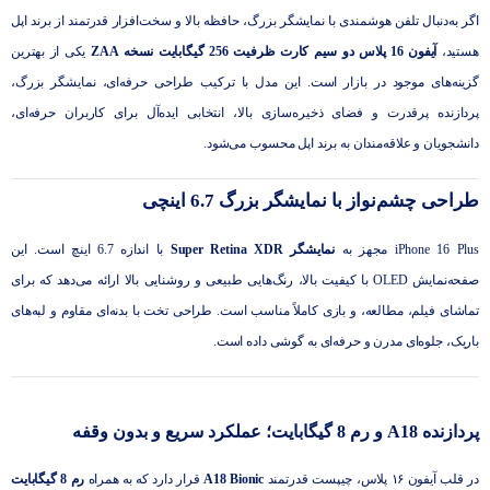
اگر به‌دنبال تلفن هوشمندی با نمایشگر بزرگ، حافظه بالا و سخت‌افزار قدرتمند از برند اپل
هستید،
آیفون 16 پلاس دو سیم کارت ظرفیت 256 گیگابایت نسخه ZAA
یکی از بهترین
گزینه‌های موجود در بازار است. این مدل با ترکیب طراحی حرفه‌ای، نمایشگر بزرگ،
پردازنده پرقدرت و فضای ذخیره‌سازی بالا، انتخابی ایده‌آل برای کاربران حرفه‌ای،
دانشجویان و علاقه‌مندان به برند اپل محسوب می‌شود.
طراحی چشم‌نواز با نمایشگر بزرگ 6.7 اینچی
iPhone 16 Plus مجهز به
نمایشگر Super Retina XDR
با اندازه 6.7 اینچ است. این
صفحه‌نمایش OLED با کیفیت بالا، رنگ‌هایی طبیعی و روشنایی بالا ارائه می‌دهد که برای
تماشای فیلم، مطالعه، و بازی کاملاً مناسب است. طراحی تخت با بدنه‌ای مقاوم و لبه‌های
باریک، جلوه‌ای مدرن و حرفه‌ای به گوشی داده است.
پردازنده A18 و رم 8 گیگابایت؛ عملکرد سریع و بدون وقفه
در قلب آیفون ۱۶ پلاس، چیپست قدرتمند
A18 Bionic
قرار دارد که به همراه
رم 8 گیگابایت