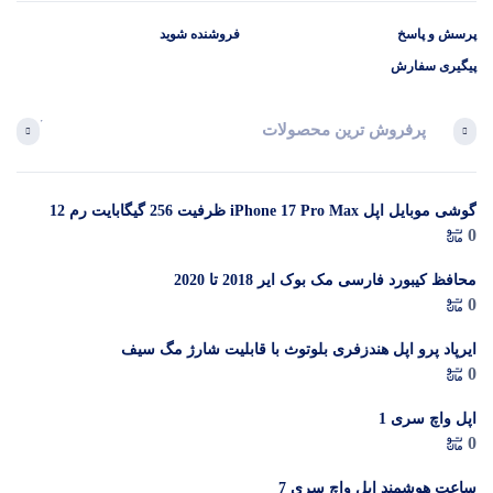
پرسش و پاسخ
فروشنده شوید
پیگیری سفارش
پرفروش ترین محصولات
آخرین 
گوشی موبایل اپل iPhone 17 Pro Max ظرفیت 256 گیگابایت رم 12
در 
0
گیگابایت (ZAA) – Not Active رجیستر شده
م
محافظ کیبورد فارسی مک بوک ایر 2018 تا 2020
0
ایرپاد پرو اپل هندزفری بلوتوث با قابلیت شارژ مگ سیف
0
اپل واچ سری 1
0
ساعت هوشمند اپل واچ سری 7