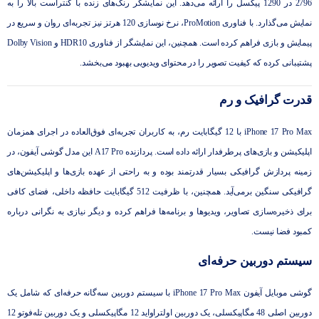
2796 در 1290 پیکسل را ارائه می‌دهد. این نمایشگر رنگ‌های زنده با کنتراست بالا را به
نمایش می‌گذارد. با فناوری ProMotion، نرخ نوسازی 120 هرتز نیز تجربه‌ای روان و سریع در
پیمایش و بازی فراهم کرده است. همچنین، این نمایشگر از فناوری HDR10 و Dolby Vision
پشتیبانی کرده که کیفیت تصویر را در محتوای ویدیویی بهبود می‌بخشد.
قدرت گرافیک و رم
iPhone 17 Pro Max با 12 گیگابایت رم، به کاربران تجربه‌ای فوق‌العاده در اجرای همزمان
اپلیکیشن و بازی‌های پرطرفدار ارائه داده است. پردازنده A17 Pro این مدل گوشی آیفون، در
زمینه پردازش گرافیکی بسیار قدرتمند بوده و به راحتی از عهده بازی‌ها و اپلیکیشن‌های
گرافیکی سنگین برمی‌آید. همچنین، با ظرفیت 512 گیگابایت حافظه داخلی، فضای کافی
برای ذخیره‌سازی تصاویر، ویدیوها و برنامه‌ها فراهم کرده و دیگر نیازی به نگرانی درباره
کمبود فضا نیست.
سیستم دوربین حرفه‌ای
گوشی موبایل آیفون iPhone 17 Pro Max با سیستم دوربین سه‌گانه حرفه‌ای که شامل یک
دوربین اصلی 48 مگاپیکسلی، یک دوربین اولتراواید 12 مگاپیکسلی و یک دوربین تله‌فوتو 12