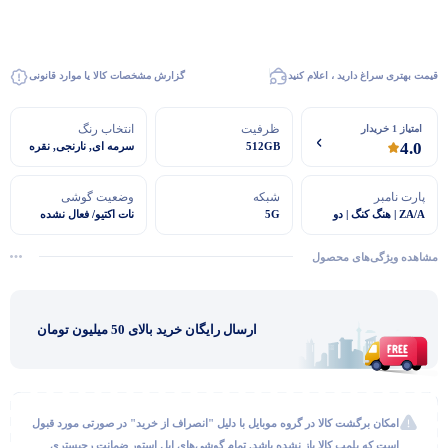
قیمت بهتری سراغ دارید ، اعلام کنید
گزارش مشخصات کالا یا موارد قانونی
ظرفیت
انتخاب رنگ
امتیاز 1 خریدار
4.0
512GB
سرمه ای, نارنجی, نقره
ای
پارت نامبر
شبکه
وضعیت گوشی
ZA/A | هنگ کنگ | دو
5G
نات اکتیو/ فعال نشده
سیم کارت
مشاهده ویژگی‌های محصول
ارسال رایگان خرید بالای 50 میلیون تومان
گفتگو با غرفه‌دار
در حال اتصال...
امکان برگشت کالا در گروه موبایل با دلیل "انصراف از خرید" در صورتی مورد قبول
است که پلمب کالا باز نشده باشد. تمام گوشی‌های اپل استور ضمانت رجیستری