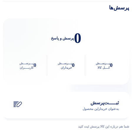
پرسش‌ها
پاسخگوی سوالات شما هستیم
0
پرسش و پاسخ
پـــرســـش
پـــرســـش
پـــرســـش
0
0
0
کــــل کالا
خریداران
کاربـــــران
ثبـــــت‌پرسش
به‌عنوان ‌خریدار‌این‌ محصول
شما هم درباره این کالا پرسش ثبت کنید