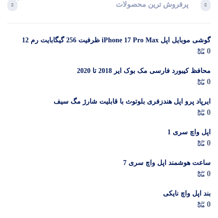
پرفروش ترین محصولات
آخرین 
گوشی موبایل اپل iPhone 17 Pro Max ظرفیت 256 گیگابایت رم 12
در 
0
گیگابایت (ZAA) – Not Active رجیستر شده
م
محافظ کیبورد فارسی مک بوک ایر 2018 تا 2020
0
ایرپاد پرو اپل هندزفری بلوتوث با قابلیت شارژ مگ سیف
0
اپل واچ سری 1
0
ساعت هوشمند اپل واچ سری 7
0
بند اپل واچ نایکی
0