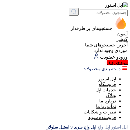
جستجوهای پر طرفدار
آیفون
گوشی
آخرین جستجوهای شما
موردی وجود ندارد
ورود
و عضویت
سبد‌خرید
(:
دسته بندی محصولات
اپل استور
فروشگاه
خدمات اپل
وبلاگ
درباره ما
تماس با ما
نظرات و شکایات
فروشنده شوید
اپل استور
اپل واچ
اپل واچ سری 9 استیل سلولار