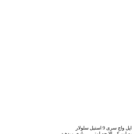
اپل واچ سری 9 استیل سلولار
به این کـــالا چه امتـــــــیازی میدهید