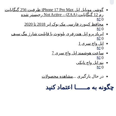
گوشی موبایل اپل iPhone 17 Pro Max ظرفیت 256 گیگابایت
رم 12 گیگابایت (ZAA) – Not Active رجیستر شده
0
محافظ کیبورد فارسی مک بوک ایر 2018 تا 2020
0
ایرپاد پرو اپل هندزفری بلوتوث با قابلیت شارژ مگ سیف
0
اپل واچ سری 1
0
ساعت هوشمند اپل واچ سری 7
0
بند اپل واچ نایکی
0
در حال بارگیری ...
مشاهده محصولات
چگونه به مــــــا اعتماد کنید