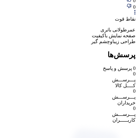
0
0
نقاط قوت
عمرطولانی باتری
صفحه نمایش باکیفیت
طراحی زیباوچشم گیر
پرسش‌ها
0
پرسش و پاسخ
0
پـــرســـش
کــــل کالا
0
پـــرســـش
خریداران
0
پـــرســـش
کاربـــــران