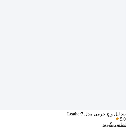
بند اپل واچ چرمی مدل Leather7
5.0
تماس بگیرید