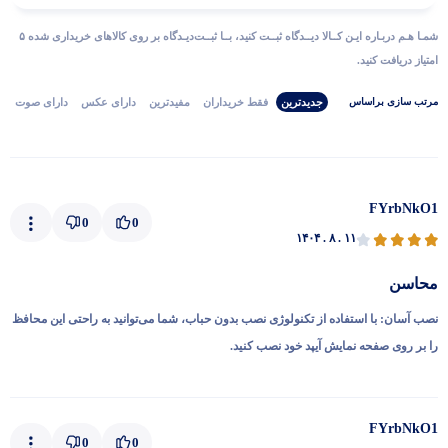
شمـا هـم دربـاره ایـن کــالا دیــدگاه ثبــت کنید، بــا ثبــت‌دیـدگاه بر روی کالاهای خریداری شده ۵
امتیاز دریافت کنید.
جدیدترین
فقط‌ خریداران‌
مفیدترین
دارای‌ عکس
دارای‌ صوت
مرتب‌ سازی‌ بر‌اساس
FYrbNkO1
0
0
۱۴۰۴ . ۸ . ۱۱
محاسن
نصب آسان: با استفاده از تکنولوژی نصب بدون حباب، شما می‌توانید به راحتی این محافظ
را بر روی صفحه نمایش آیپد خود نصب کنید.
FYrbNkO1
0
0