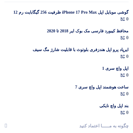
گوشی موبایل اپل iPhone 17 Pro Max ظرفیت 256 گیگابایت رم 12
در 
0
گیگابایت (ZAA) – Not Active رجیستر شده
م
محافظ کیبورد فارسی مک بوک ایر 2018 تا 2020
0
ایرپاد پرو اپل هندزفری بلوتوث با قابلیت شارژ مگ سیف
0
اپل واچ سری 1
0
ساعت هوشمند اپل واچ سری 7
0
بند اپل واچ نایکی
0
چگونه به مــــــا اعتماد کنید