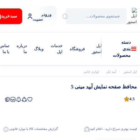
ورود
:
و
سبد‌خرید
عضویت
دسته
اپل
خدمات
درباره
تماس
فروشگاه
وبلاگ
بندی
استور
اپل
ما
با ما
محصولات
اپل استور
آیپد اپل
لوازم جانبی آیپد
محافظ صفحه نمایش آیپد مینی 5
محافظ صفحه نمایش آیپد مینی 5
4.5
قیمت بهتری سراغ دارید ، اعلام کنید
گزارش مشخصات کالا یا موارد قانونی