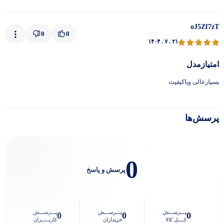
oJ5Zf7zT
0
0
۱۴۰۴ . ۷ . ۲۱
امتیازمدل
بسیارعالی وباکیفیت
پرسش‌ها
0
پرسش و پاسخ
پـــرســـش
پـــرســـش
پـــرســـش
0
0
0
کــــل کالا
خریداران
کاربـــــران