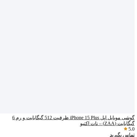
گوشی موبایل اپل iPhone 15 Plus ظرفیت 512 گیگابایت و رم 6
گیگابایت (ZAA) – نات اکتیو
5.0
تماس بگیرید