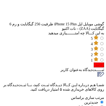
گوشی موبایل اپل iPhone 15 Plus ظرفیت 256 گیگابایت و رم 6
گیگابایت (ZAA) – نات اکتیو
به این کـــالا چه امتـــــــیازی میدهید
5
4
3
2
1
ادامه
ثبـــــت‌دیدگاه
به‌عنوان کاربر
پاسخگوی سوالات شما هستیم
شمـا هـم دربـاره ایـن کــالا دیــدگاه ثبــت کنید، بــا ثبــت‌دیـدگاه بر
روی کالاهای خریداری شده ۵ امتیاز دریافت کنید.
مرتب‌ سازی‌ بر‌اساس
جدیدترین