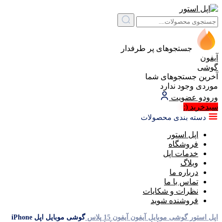
جستجوهای پر طرفدار
آیفون
گوشی
آخرین جستجوهای شما
موردی وجود ندارد
ورود
و عضویت
سبد‌خرید
(:
دسته بندی محصولات
اپل استور
فروشگاه
خدمات اپل
وبلاگ
درباره ما
تماس با ما
نظرات و شکایات
فروشنده شوید
اپل استور
گوشی موبایل آیفون
آیفون 15 پلاس
گوشی موبایل اپل iPhone