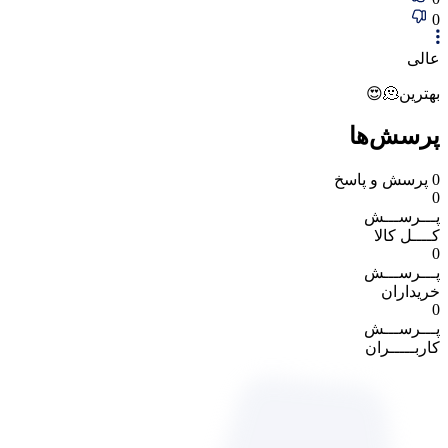
0
عالی
بهترین🫠😍
پرسش‌ها
0
پرسش و پاسخ
0
پـــرســـش
کــــل کالا
0
پـــرســـش
خریداران
0
پـــرســـش
کاربـــــران