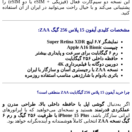
این نسخه دو سیم‌کارت فعال (فیزیکی + eSIM یا دو eSIM) را
پشتیبانی می‌کند و با خیال راحت می‌توانید در ایران از آن استفاده
کنید.
مشخصات کلیدی آیفون 15 پلاس 256 گیگ ZAA:
نمایشگر ۶.۷ اینچ Super Retina XDR
چیپست Apple A16 Bionic
رم ۶ گیگابایت برای سرعت و پایداری بیشتر
حافظه داخلی ۲۵۶ گیگابایت
دوربین دوگانه با فیلم‌برداری 4K
نسخه ZAA با رجیستری آسان و سازگار با ایران
باتری بادوام با شارژدهی مناسب استفاده روزمره
چرا خرید آیفون 15 پلاس 256 گیگابایت ZAA منطقی است؟
اگر به‌دنبال
گوشی اپل با حافظه داخلی بالا، طراحی مدرن و
عملکردی قدرتمند
هستید و نسخه‌ای می‌خواهید که با اپراتورهای
ایرانی سازگار باشد،
iPhone 15 Plus با ظرفیت ۲۵۶ گیگ و رم ۶
گیگ نسخه ZAA
انتخابی کاملاً هوشمندانه و آینده‌نگرانه خواهد بود.