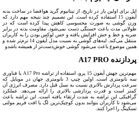
اپل برای اولین بار در تاریخ، از تیتانیوم گرید هوافضا در ساخت بدنه
آیفون 15 استفاده کرده است. این تصمیم چند نتیجه مهم دارد که
وزن گوشی به صورت محسوسی کاهش پیدا کرده است که در
طولانی مدت باعث خستگی دست نمی‌شود. مقاومت بدنه در برابر
ضربه و خط و خش افزایش یافته و حس لوکس بودن را به کاربران
منتقل می‌کند. لبه‌های گوشی به نسبت مدل آیفون 14 نرم‌تر شده و
همین موضوع باعث می‌شود گوشی خوش‌دست‌تر از همیشه باشدو
پردازنده A17 PRO
مهم‌ترین جهش آیفون 15 پرو، استفاده از تراشه A17 Pro با فناوری
سه نانومتری است. اولین چیپ 3 نانومتری جهان در موبایل که
سرعت پردازش بالاتری نسبت به نسل قبل دارد. مصرف انرژی آن
کمتر است و قدرت پردازشی بالا‌تری را ارائه می‌دهد. عملکرد
گرافیکی این تراشه به شدت ارتقاء یافته است. این تراشه باعث
می‌شود تا کاربران بتوانند بدون کوچیک‌ترین لگ یا افت فریم مولتی
پاسخگوی سوالات شما هستیم
تسکینگ را اجرا کنند.