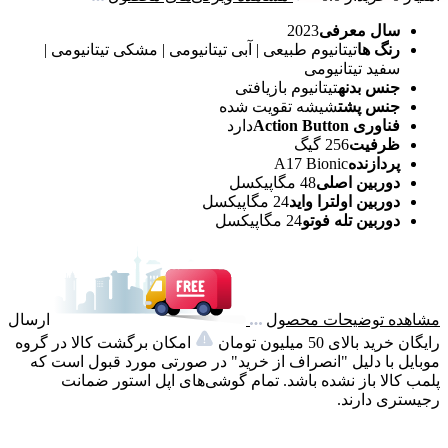
سال معرفی
2023
رنگ‌ ها
تیتانیوم طبیعی | آبی تیتانیومی | مشکی تیتانیومی |
سفید تیتانیومی
جنس بدنه
تیتانیوم بازیافتی
جنس پشت
شیشه تقویت شده
فناوری Action Button
دارد
ظرفیت
256 گیگ
پردازنده
A17 Bionic
دوربین اصلی
48 مگاپیکسل
دوربین اولترا واید
24 مگاپیکسل
دوربین تله فوتو
24 مگاپیکسل
مشاهده توضیحات محصول
ارسال
رایگان خرید بالای 50 میلیون تومان
امکان برگشت کالا در گروه
موبایل با دلیل "انصراف از خرید" در صورتی مورد قبول است که
پلمب کالا باز نشده باشد. تمام گوشی‌های اپل استور ضمانت
رجیستری دارند.