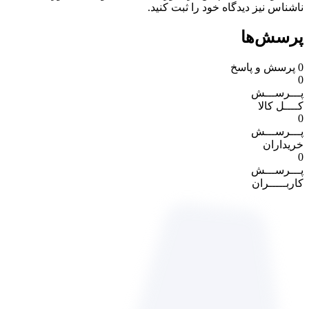
ناشناس نیز دیدگاه خود را ثبت کنید.
پرسش‌ها
0
پرسش و پاسخ
0
پـــرســـش
کــــل کالا
0
پـــرســـش
خریداران
0
پـــرســـش
کاربـــــران