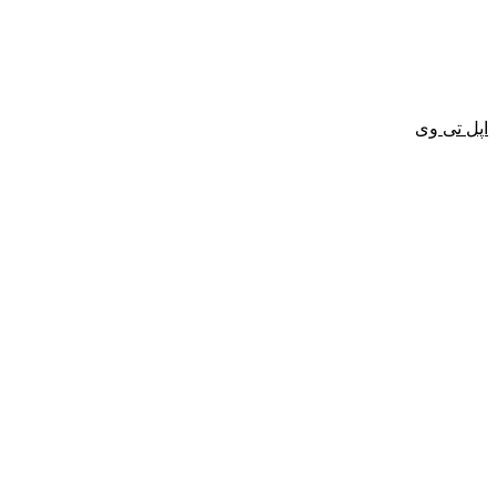
اپل تی وی