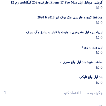
گوشی موبایل اپل iPhone 17 Pro Max ظرفیت 256 گیگابایت رم 12
در 
0
گیگابایت (ZAA) – Not Active رجیستر شده
م
محافظ کیبورد فارسی مک بوک ایر 2018 تا 2020
0
ایرپاد پرو اپل هندزفری بلوتوث با قابلیت شارژ مگ سیف
0
اپل واچ سری 1
0
ساعت هوشمند اپل واچ سری 7
0
بند اپل واچ نایکی
0
چگونه به مــــــا اعتماد کنید