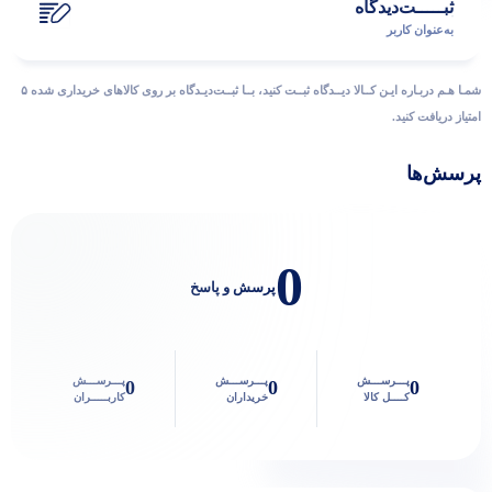
ثبـــــت‌دیدگاه
به‌عنوان کاربر
شمـا هـم دربـاره ایـن کــالا دیــدگاه ثبــت کنید، بــا ثبــت‌دیـدگاه بر روی کالاهای خریداری شده ۵
امتیاز دریافت کنید.
پرسش‌ها
0
پرسش و پاسخ
پـــرســـش
پـــرســـش
پـــرســـش
0
0
0
کــــل کالا
خریداران
کاربـــــران
پاسخگوی سوالات شما هستیم