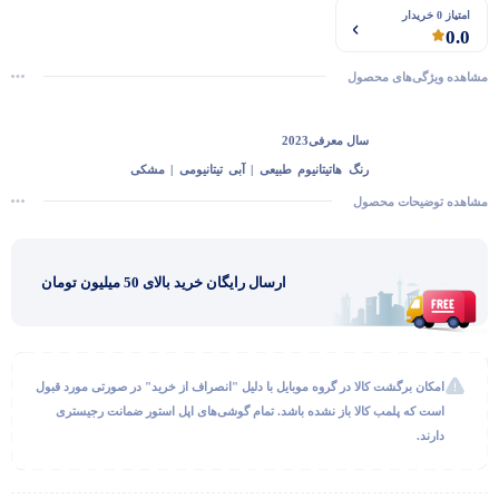
امتیاز 0 خریدار
0.0
مشاهده ویژگی‌های محصول
سال معرفی
2023
رنگ‌ ها
تیتانیوم طبیعی | آبی تیتانیومی | مشکی
تیتانیومی | سفید تیتانیومی
مشاهده توضیحات محصول
جنس بدنه
تیتانیوم بازیافتی
جنس پشت
شیشه تقویت شده
گفتگو با غرفه‌دار
ارسال رایگان خرید بالای 50 میلیون تومان
فناوری Action Button
دارد
در حال اتصال...
ظرفیت
512 گیگ
پردازنده
A17 Bionic
دوربین اصلی
48 مگاپیکسل
امکان برگشت کالا در گروه موبایل با دلیل "انصراف از خرید" در صورتی مورد قبول
دوربین اولترا واید
24 مگاپیکسل
است که پلمب کالا باز نشده باشد. تمام گوشی‌های اپل استور ضمانت رجیستری
دوربین تله فوتو
24 مگاپیکسل
دارند.
کیفیت فیلم برداری
HDR Dolby Vision 60fps –
4K 60fps – 1080p 60fps – 720p 30fps