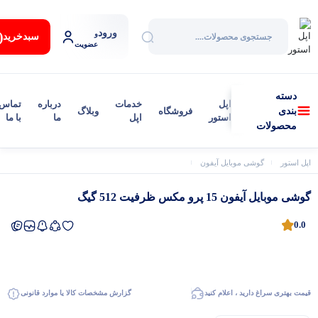
ورود
:
و
سبد‌خرید
عضویت
دسته
اپل
خدمات
درباره
تماس
فروشگاه
وبلاگ
بندی
استور
اپل
ما
با ما
محصولات
اپل استور
گوشی موبایل آیفون
آیفون 15 پرو مکس
گوشی موبایل آیفون 15 پرو مکس ظرفیت 512 گیگ
گوشی موبایل آیفون 15 پرو مکس ظرفیت 512 گیگ
0.0
قیمت بهتری سراغ دارید ، اعلام کنید
گزارش مشخصات کالا یا موارد قانونی