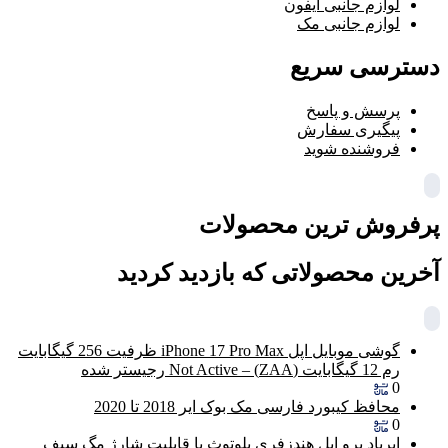
لوازم جانبی آیفون
لوازم جانبی مک
دسترسی سریع
پرسش و پاسخ
پیگیری سفارش
فروشنده شوید
پرفروش ترین محصولات
آخرین محصولاتی که بازدید کردید
گوشی موبایل اپل iPhone 17 Pro Max ظرفیت 256 گیگابایت
رم 12 گیگابایت (ZAA) – Not Active رجیستر شده
0
محافظ کیبورد فارسی مک بوک ایر 2018 تا 2020
0
ایرپاد پرو اپل هندزفری بلوتوث با قابلیت شارژ مگ سیف