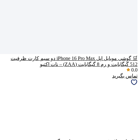
🛒 گوشی موبایل اپل iPhone 16 Pro Max دو سیم کارت ظرفیت
512 گیگابایت و رم 8 گیگابایت (ZAA) – نات اکتیو
0.0
تماس بگیرید