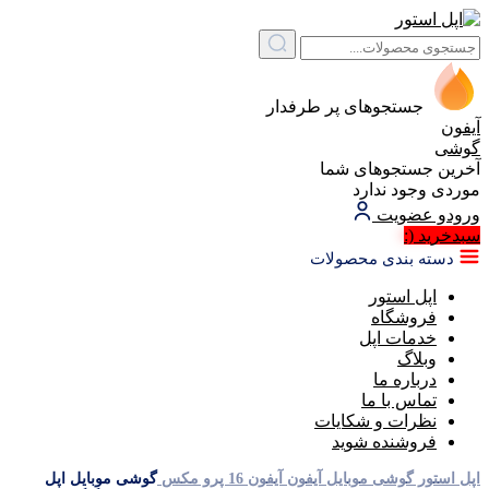
جستجوهای پر طرفدار
آیفون
گوشی
آخرین جستجوهای شما
موردی وجود ندارد
ورود
و عضویت
سبد‌خرید
(:
دسته بندی محصولات
اپل استور
فروشگاه
خدمات اپل
وبلاگ
درباره ما
تماس با ما
نظرات و شکایات
فروشنده شوید
اپل استور
گوشی موبایل آیفون
آیفون 16 پرو مکس
گوشی موبایل اپل