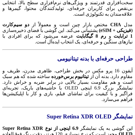
سخت‌افزاری قدرتمند و ویژگی‌های نرم‌افزاری سطح بالا، انتخابی
بی‌نقص برای کاربران حرفه‌ای، تولیدکنندگان محتوا، گیمرها و
علاقه‌مندان به تکنولوژی است.
مدل
CHA
مختص بازار چین است و معمولاً از
دو سیم‌کارت
(فیزیکی + eSIM)
پشتیبانی می‌کند. این گوشی با فضای ذخیره‌سازی
1 ترابایت
و
رم 8 گیگابایت
عرضه می‌شود که برای افرادی با
نیازهای سنگین و حرفه‌ای، یک انتخاب ایده‌آل است.
طراحی حرفه‌ای با بدنه تیتانیومی
آیفون 16 پرو مکس در بخش طراحی، ظاهری مدرن، ظریف و
مقاوم دارد. بدنه آن از
تیتانیوم برس‌خورده
ساخته شده که هم سبک
است و هم مقاومت بسیار بالایی در برابر ضربه و خراش دارد.
نمایشگر بزرگ 6.9 اینچی OLED با حاشیه‌های باریک، تجربه‌ای
فراگیر و با کیفیت برای تماشای فیلم، بازی و کار با اپلیکیشن‌ها
فراهم می‌سازد.
نمایشگر Super Retina XDR OLED
این گوشی به یک نمایشگر
6.9 اینچی از نوع Super Retina XDR
OLED
مجهز است که نرخ نوسازی 120 هرتز، دقت رنگ فوق‌العاده