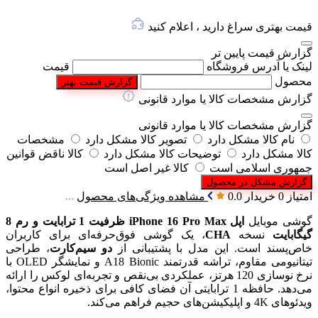
قیمت بهتری سراغ دارید ، اعلام کنید
گزارش قیمت پایین تر
لینک یا آدرس فروشگاه
قیمت
محصول
گزارش قیمت بهتر
گزارش مشخصات کالا یا موارد قانونی
گزارش مشخصات کالا یا موارد قانونی
نام کالا مشکل دارد
تصویر کالا مشکل دارد
مشخصات
کالا مشکل دارد
توضیحات کالا مشکل دارد
کالا ناقض قوانین
جمهوری اسلامی است
کالا غیر اصل است
گزارش مشکل در محصول
امتیاز 0 خریدار
0.0
مشاهده ویژگی‌های محصول
گوشی موبایل
اپل iPhone 16 Pro Max ظرفیت 1 ترابایت و رم 8
گیگابایت
نسخه
CHA
، یک گوشی فوق‌حرفه‌ای برای کاربران
خاص‌پسند است. این مدل با پشتیبانی از
دو سیم‌کارت
، طراحی
تیتانیومی مقاوم، تراشه قدرتمند A18 Bionic و نمایشگر OLED با
نرخ نوسازی 120 هرتز، عملکردی بی‌نقص و تجربه‌ای لوکس را ارائه
می‌دهد. حافظه 1 ترابایتی آن فضای کافی برای ذخیره انواع محتوا،
ویدئوهای 4K و اپلیکیشن‌های حجیم فراهم می‌کند.