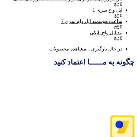
0
اپل واچ سری 1
0
ساعت هوشمند اپل واچ سری 7
0
بند اپل واچ نایکی
0
در حال بارگیری ...
مشاهده محصولات
چگونه به مــــــا اعتماد کنید