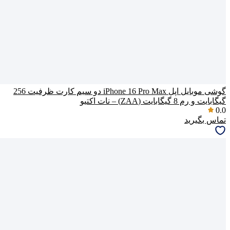
گوشی موبایل اپل iPhone 16 Pro Max دو سیم کارت ظرفیت 256
گیگابایت و رم 8 گیگابایت (ZAA) – نات اکتیو
0.0
تماس بگیرید