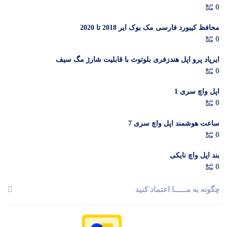
0
گیگابایت (ZAA) – Not Active رجیستر شده
م
محافظ کیبورد فارسی مک بوک ایر 2018 تا 2020
0
ایرپاد پرو اپل هندزفری بلوتوث با قابلیت شارژ مگ سیف
0
اپل واچ سری 1
0
ساعت هوشمند اپل واچ سری 7
0
بند اپل واچ نایکی
0
چگونه به مــــــا اعتماد کنید