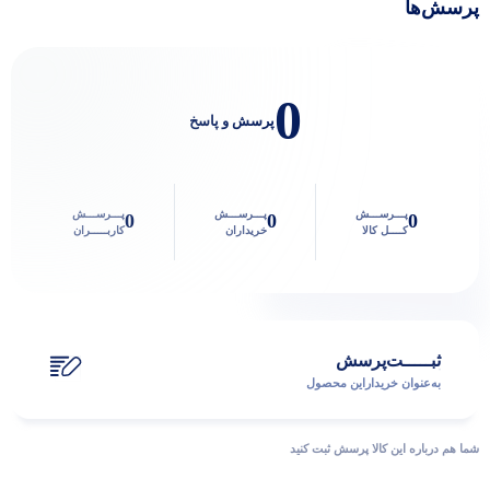
پرسش‌ها
0
پرسش و پاسخ
پـــرســـش
پـــرســـش
پـــرســـش
0
0
0
کــــل کالا
خریداران
کاربـــــران
ثبـــــت‌پرسش
به‌عنوان ‌خریدار‌این‌ محصول
شما هم درباره این کالا پرسش ثبت کنید
پاسخگوی سوالات شما هستیم