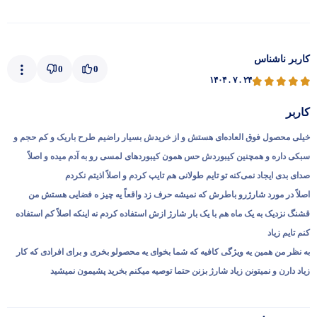
کاربر ناشناس
0
0
۱۴۰۴ . ۷ . ۲۴
کاربر
خیلی محصول فوق العاده‌ای هستش و از خریدش بسیار راضیم طرح باریک و کم حجم و
سبکی داره و همچنین کیبوردش حس همون کیبوردهای لمسی رو به آدم میده و اصلاً
صدای بدی ایجاد نمی‌کنه تو تایم طولانی هم تایپ کردم و اصلاً اذیتم نکردم
اصلاً در مورد شارژرو باطرش که نمیشه حرف زد واقعاً یه چیز ه فضایی هستش من
قشنگ نزدیک به یک ماه هم با یک بار شارژ ازش استفاده کردم نه اینکه اصلاً کم استفاده
کنم تایم زیاد
به نظر من همین یه ویژگی کافیه که شما بخوای یه محصولو بخری و برای افرادی که کار
زیاد دارن و نمیتونن زیاد شارژ بزنن حتما توصیه میکنم بخرید پشیمون نمیشید