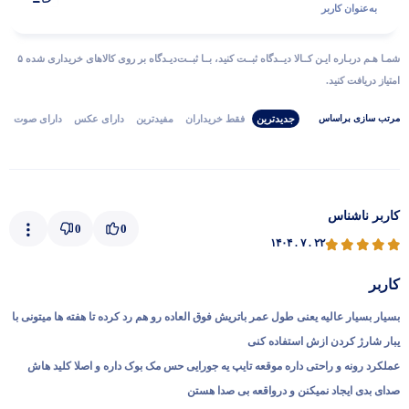
به‌عنوان کاربر
شمـا هـم دربـاره ایـن کــالا دیــدگاه ثبــت کنید، بــا ثبــت‌دیـدگاه بر روی کالاهای خریداری شده ۵
امتیاز دریافت کنید.
جدیدترین
فقط‌ خریداران‌
مفیدترین
دارای‌ عکس
دارای‌ صوت
مرتب‌ سازی‌ بر‌اساس
کاربر ناشناس
0
0
۱۴۰۴ . ۷ . ۲۲
کاربر
بسیار بسیار عالیه یعنی طول عمر باتریش فوق العاده رو هم رد کرده تا هفته ها میتونی با
یبار شارژ کردن ازش استفاده کنی
عملکرد رونه و راحتی داره موقعه تایپ یه جورایی حس مک بوک داره و اصلا کلید هاش
صدای بدی ایجاد نمیکنن و درواقعه بی صدا هستن