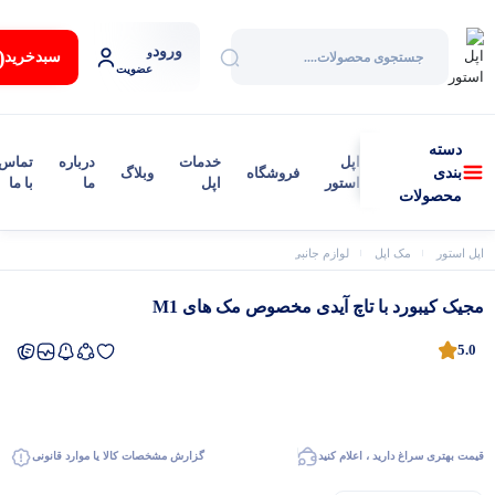
ورود
:
و
سبد‌خرید
عضویت
دسته
اپل
خدمات
درباره
تماس
فروشگاه
وبلاگ
بندی
استور
اپل
ما
با ما
محصولات
اپل استور
مک اپل
لوازم جانبی مک
مجیک کیبورد با تاچ آیدی مخصوص مک‌ های M1
مجیک کیبورد با تاچ آیدی مخصوص مک‌ های M1
5.0
قیمت بهتری سراغ دارید ، اعلام کنید
گزارش مشخصات کالا یا موارد قانونی