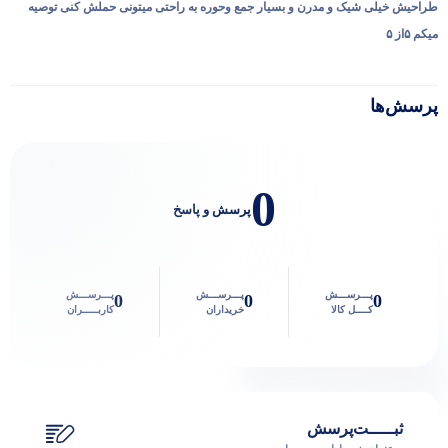
طراحیش خیلی شیک و مدرن و بسیار جمع وحوره به راحتی میتونی حملش کنی توصیه
میکم ۵از ۵
پرسش‌ها
0
پرسش و پاسخ
پـــرســـش
پـــرســـش
پـــرســـش
0
0
0
کــــل کالا
خریداران
کاربـــــران
ثبـــــت‌پرسش