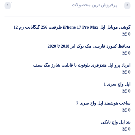
پرفروش ترین محصولات
آخرین 
گوشی موبایل اپل iPhone 17 Pro Max ظرفیت 256 گیگابایت رم 12
در 
0
گیگابایت (ZAA) – Not Active رجیستر شده
م
محافظ کیبورد فارسی مک بوک ایر 2018 تا 2020
0
ایرپاد پرو اپل هندزفری بلوتوث با قابلیت شارژ مگ سیف
0
اپل واچ سری 1
0
ساعت هوشمند اپل واچ سری 7
0
بند اپل واچ نایکی
0