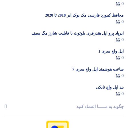
0
گیگابایت (ZAA) – Not Active رجیستر شده
م
محافظ کیبورد فارسی مک بوک ایر 2018 تا 2020
0
ایرپاد پرو اپل هندزفری بلوتوث با قابلیت شارژ مگ سیف
0
اپل واچ سری 1
0
ساعت هوشمند اپل واچ سری 7
0
بند اپل واچ نایکی
0
چگونه به مــــــا اعتماد کنید