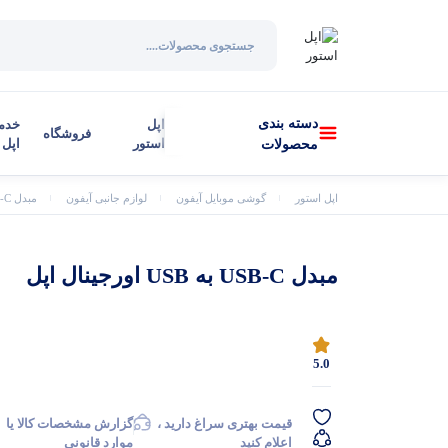
دسته بندی
اپل
خدم
فروشگاه
استور
اپل
محصولات
اپل استور
گوشی موبایل آیفون
لوازم جانبی آیفون
مبدل USB-C به USB اورجینال اپل
مبدل USB-C به USB اورجینال اپل
5.0
قیمت بهتری سراغ دارید ،
گزارش مشخصات کالا یا
اعلام کنید
موارد قانونی