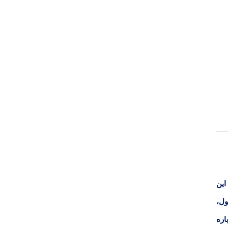
رد . برای خرید این
ول،
اره