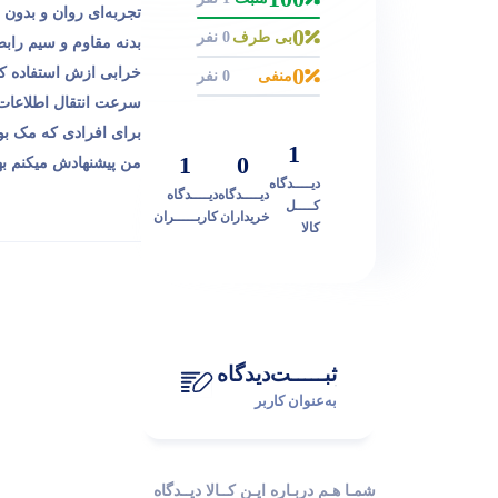
تجربه‌ای روان و بدون 
0
بی طرف
0 نفر
بدنه مقاوم و سیم رابط
0
خرابی ازش استفاده ک
منفی
0 نفر
سرعت انتقال اطلاعات
برای افرادی که مک بوک
1
1
0
من پیشنهادش میکنم ب
دیــــدگاه
دیــــدگاه
دیــــدگاه
کــــل
خریداران
کاربـــــران
کالا
ثبـــــت‌دیدگاه
به‌عنوان کاربر
شمـا هـم دربـاره ایـن کــالا دیــدگاه