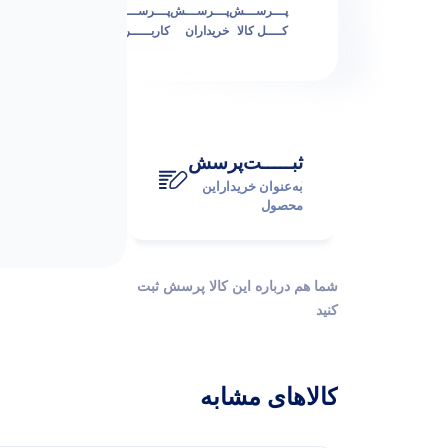
پـــرســـش
پـــرســـش
پـــرســـش
کــــل کالا
خریداران
کاربـــــران
ثبـــــت‌پرسش
به‌عنوان ‌خریدار‌این‌
محصول
شما هم درباره این کالا پرسش ثبت
کنید
کالاهای مشابه