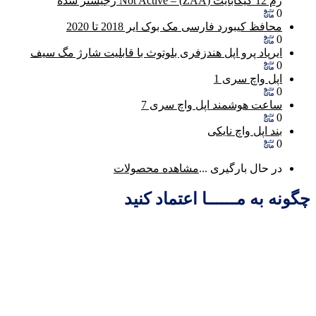
رم 12 گیگابایت (ZAA) – Not Active رجیستر شده
0
محافظ کیبورد فارسی مک بوک ایر 2018 تا 2020
0
ایرپاد پرو اپل هندزفری بلوتوث با قابلیت شارژ مگ سیف
0
اپل واچ سری 1
0
ساعت هوشمند اپل واچ سری 7
0
بند اپل واچ نایکی
0
در حال بارگیری ...
مشاهده محصولات
چگونه به مــــــا اعتماد کنید