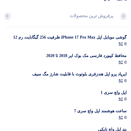
پرفروش ترین محصولات
آخرین 
گوشی موبایل اپل iPhone 17 Pro Max ظرفیت 256 گیگابایت رم 12
در 
0
گیگابایت (ZAA) – Not Active رجیستر شده
م
محافظ کیبورد فارسی مک بوک ایر 2018 تا 2020
0
ایرپاد پرو اپل هندزفری بلوتوث با قابلیت شارژ مگ سیف
0
اپل واچ سری 1
0
ساعت هوشمند اپل واچ سری 7
0
بند اپل واچ نایکی