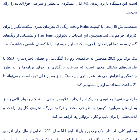
است. این دستگاه با پردازنده‌ی M1 اپل، عملکردی بی‌نظیر و سرعتی فوق‌العاده را ارائه
می‌دهد.
صفحه‌نمایش 16 اینچی با کیفیت Retina و دقت رنگ بالا، تجربه‌ای بصری شگفت‌انگیز را برای
کاربران فراهم می‌کند. همچنین، این لپ‌تاپ با تکنولوژی True Tone و پشتیبانی از رنگ‌های
گسترده، به شما این امکان را می‌دهد که تصاویر و ویدئوها را با کیفیتی واقعی مشاهده کنید.
مک بوک پرو 2021 همچنین به حافظه‌ی رم 16 گیگابایتی و فضای ذخیره‌سازی SSD با
ظرفیت‌های مختلف مجهز است که سرعت بارگذاری و اجرای برنامه‌ها را به طرز
چشمگیری افزایش می‌دهد. عمر باتری این دستگاه نیز بسیار قابل توجه است و می‌تواند تا
21 ساعت استفاده مداوم را پشتیبانی کند.
طراحی بدنه‌ی آلومینیومی و باریک این لپ‌تاپ، علاوه بر زیبایی، استحکام و دوام بالایی را نیز
به ارمغان می‌آورد. کیبورد با طراحی مجدد و ترک‌پد بزرگ، تجربه‌ی کاربری راحت و
لذت‌بخشی را برای تایپ و کار با نرم‌افزارها فراهم می‌کند.
به طور کلی، لپ تاپ مک بوک پرو اپل 16 اینچ M1 مدل 2021 انتخابی ایده‌آل برای افرادی
است که به دنبال یک دستگاه قدرتمند، با طراحی زیبا و عملکرد بالا هستند. این لپ‌تاپ به