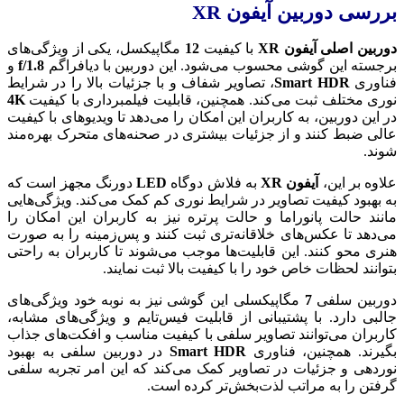
بررسی دوربین آیفون XR
دوربین اصلی آیفون XR
با کیفیت
12
مگاپیکسل، یکی از ویژگی‌های
برجسته این گوشی محسوب می‌شود. این دوربین با دیافراگم
f/1.8
و
فناوری
Smart HDR
، تصاویر شفاف و با جزئیات بالا را در شرایط
نوری مختلف ثبت می‌کند. همچنین، قابلیت فیلمبرداری با کیفیت
4K
در این دوربین، به کاربران این امکان را می‌دهد تا ویدیوهای با کیفیت
عالی ضبط کنند و از جزئیات بیشتری در صحنه‌های متحرک بهره‌مند
شوند.
علاوه بر این،
آیفون XR
به فلاش دوگاه
LED
دورنگ مجهز است که
به بهبود کیفیت تصاویر در شرایط نوری کم کمک می‌کند. ویژگی‌هایی
مانند حالت پانوراما و حالت پرتره نیز به کاربران این امکان را
می‌دهد تا عکس‌های خلاقانه‌تری ثبت کنند و پس‌زمینه را به ‌صورت
هنری محو کنند. این قابلیت‌ها موجب می‌شوند تا کاربران به راحتی
بتوانند لحظات خاص خود را با کیفیت بالا ثبت نمایند.
دوربین سلفی
7
مگاپیکسلی این گوشی نیز به نوبه خود ویژگی‌های
جالبی دارد. با پشتیبانی از قابلیت فیس‌تایم و ویژگی‌های مشابه،
کاربران می‌توانند تصاویر سلفی با کیفیت مناسب و افکت‌های جذاب
بگیرند. همچنین، فناوری
Smart HDR
در دوربین سلفی به بهبود
نوردهی و جزئیات در تصاویر کمک می‌کند که این امر تجربه سلفی‌
گرفتن را به مراتب لذت‌بخش‌تر کرده است.