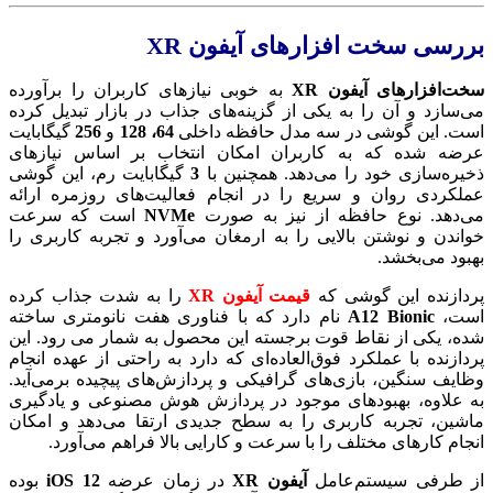
بررسی سخت افزارهای آیفون XR
سخت‌افزارهای آیفون XR
به ‌خوبی نیازهای کاربران را برآورده
می‌سازد و آن را به یکی از گزینه‌های جذاب در بازار تبدیل کرده
است. این گوشی در سه مدل حافظه داخلی
64، 128
و
256
گیگابایت
عرضه شده که به کاربران امکان انتخاب بر اساس نیازهای
ذخیره‌سازی خود را می‌دهد. همچنین با
3
گیگابایت رم، این گوشی
عملکردی روان و سریع را در انجام فعالیت‌های روزمره ارائه
می‌دهد. نوع حافظه از نیز به صورت
NVMe
است که سرعت
خواندن و نوشتن بالایی را به ارمغان می‌آورد و تجربه کاربری را
بهبود می‌بخشد.
پردازنده این گوشی که
قیمت آیفون XR
را به شدت جذاب کرده
است،
A12 Bionic
نام دارد که با فناوری هفت نانومتری ساخته
شده، یکی از نقاط قوت برجسته این محصول به شمار می ‌رود. این
پردازنده با عملکرد فوق‌العاده‌ای که دارد به راحتی از عهده انجام
وظایف سنگین، بازی‌های گرافیکی و پردازش‌های پیچیده برمی‌آید.
به ‌علاوه، بهبودهای موجود در پردازش هوش مصنوعی و یادگیری
ماشین، تجربه کاربری را به سطح جدیدی ارتقا می‌دهد و امکان
انجام کارهای مختلف را با سرعت و کارایی بالا فراهم می‌آورد.
از طرفی سیستم‌عامل
آیفون XR
در زمان عرضه
iOS 12
بوده