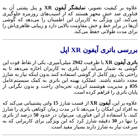
علاوه بر کیفیت تصویر،
نمایشگر آیفون XR
و پنل پشتی آن به
فناوری ضد خش مجهز هستند که از آسیب‌های روزمره جلوگیری
می‌کند. این ویژگی به کاربران این اطمینان را می‌دهد که گوشی
آن‌ها در برابر خط و خش مقاومت بالایی دارد و زیبایی ظاهری‌اش را
برای مدت طولانی حفظ می‌کند.
بررسی باتری آیفون XR اپل
باتری آیفون XR
با ظرفیت
2942
میلی‌آمپری، یکی از نقاط قوت این
گوشی به شمار می‌آید. این باتری به کاربران اجازه می‌دهد تا به
راحتی یک روز کامل از گوشی استفاده کنند بدون اینکه نیاز به شارژ
مجدد داشته باشند. عملکرد بهینه این باتری به کمک سیستم‌عامل
iOS
و مدیریت هوشمند انرژی، تجربه‌ای راحت و بدون نگرانی از
پایان باتری را فراهم کرده است.
علاوه بر این،
آیفون XR
از فست شارژ
15
واتی پشتیبانی می‌کند که
به افراد این امکان را می‌دهد تا در مدت زمان کوتاهی باتری را شارژ
کنند. با استفاده از این فناوری، می‌توان در حدود
50
درصد از باتری
را تنها در
30
دقیقه شارژ کرد که این ویژگی برای کاربرانی که به
سرعت نیاز به شارژ دارند بسیار مفید است.