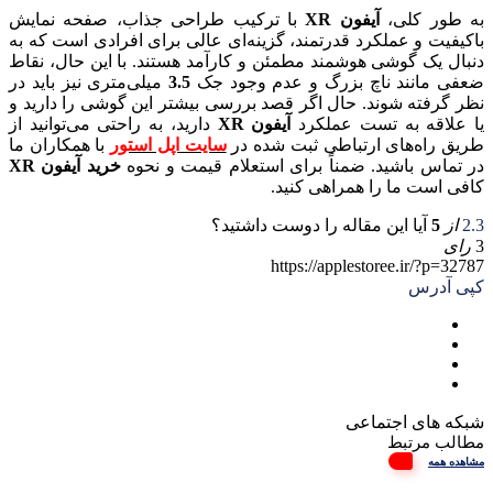
به طور کلی،
آیفون XR
با ترکیب طراحی جذاب، صفحه نمایش
باکیفیت و عملکرد قدرتمند، گزینه‌ای عالی برای افرادی است که به
دنبال یک گوشی هوشمند مطمئن و کارآمد هستند. با این حال، نقاط
ضعفی مانند ناچ بزرگ و عدم وجود جک
3.5
میلی‌متری نیز باید در
نظر گرفته شوند. حال اگر قصد بررسی بیشتر این گوشی را دارید و
یا علاقه به تست عملکرد
آیفون XR
دارید، به راحتی می‌توانید از
طریق راه‌های ارتباطی ثبت شده در
سایت اپل استور
با همکاران ما
در تماس باشید. ضمناً برای استعلام قیمت و نحوه
خرید آیفون XR
کافی است ما را همراهی کنید.
2.3
از
5
آیا این مقاله را دوست داشتید؟
3
رای
https://applestoree.ir/?p=32787
کپی آدرس
شبکه های اجتماعی
مطالب مرتبط
مشاهده همه