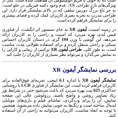
است که به خوبی با فریم آلومینیومی آن هماهنگ شده است. یکی از
ویژگی‌های بارز طراحی XR، عدم وجود دکمه فیزیکی در جلو است،
به جز ناچ بزرگ دوربین سلفی که در بالای نمایشگر قرار دارد. این
طراحی مدرن، به تجربه بصری کاربران کمک کرده و فضای بیشتری
را برای نمایشگر فراهم کرده است.
در زمینه امنیت،
آیفون XR
به جای سنسور اثر انگشت، از فناوری
فیس آیدی بهره می‌برد که امنیت و راحتی را به کاربران ارائه
می‌دهد. این گوشی با وزن
194
گرم، در دستان کاربران احساس
سبکی و راحتی منتقل کرده و برای استفاده طولانی ‌مدت مناسب
است. به طور کلی،
طراحی آیفون XR
ترکیبی از زیبایی و کارایی را
به نمایش می‌گذارد و می‌تواند نظر بسیاری از کاربران را جلب کند.
بررسی نمایشگر آیفون XR
نمایشگر آیفون XR
با اندازه
6.1
اینچی، تجربه‌ای فوق‌العاده برای
کاربران فراهم کرده است. این نمایشگر از فناوری
LCD
با روشنایی
حداکثری
625
نیت بهره می‌برد که باعث می‌شود حتی در شرایط نور
زیاد تصاویر روشن و واضح باشند. رزولوشن عالی این صفحه
نمایش، آن را برای وب‌گردی، تماشای فیلم و بازی‌های موبایلی
ایده‌آل ساخته است و رنگ‌ها به خوبی نمایش داده می‌شوند. همچنین
با توجه به ابعاد مناسب، کاربران می‌توانند به راحتی از آن استفاده
کنند.