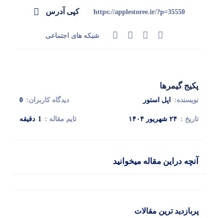
گفتگو با غرفه‌دار
کپی آدرس
https://applestoree.ir/?p=35550
در حال اتصال...
شبکه های اجتماعی
پکیج گیمرها
نویسنده:
اپل استور
دیدگاه کاربران:
0
تاریخ :
۲۴ شهریور ۱۴۰۴
تایم مقاله :
1
دقیقه
آنچه دراین مقاله میخوانید
پربازدید ترین مقالات