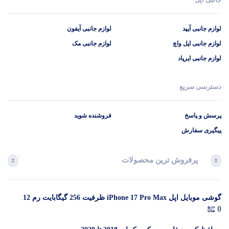
پاسخگوی سوالات شما هستیم
لوازم جانبی آیپد
لوازم جانبی آیفون
لوازم جانبی اپل واچ
لوازم جانبی مک
لوازم جانبی ایرپاد
دسترسی سریع
پرسش و پاسخ
فروشنده شوید
پیگیری سفارش
پرفروش ترین محصولات
آخرین 
گوشی موبایل اپل iPhone 17 Pro Max ظرفیت 256 گیگابایت رم 12
در 
0
گیگابایت (ZAA) – Not Active رجیستر شده
م