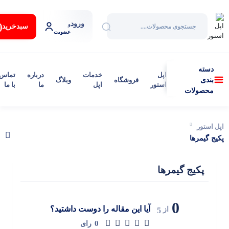
ورود
:
و
سبد‌خرید
عضویت
دسته
اپل
خدمات
درباره
تماس
فروشگاه
وبلاگ
بندی
استور
اپل
ما
با ما
محصولات
اپل استور
پکیج گیمرها
پکیج گیمرها
0
آیا این مقاله را دوست داشتید؟
از
5
0
رای