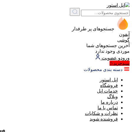
جستجوهای پر طرفدار
آیفون
گوشی
آخرین جستجوهای شما
موردی وجود ندارد
ورود
و عضویت
(:
سبد‌خرید
دسته بندی محصولات
اپل استور
فروشگاه
خدمات اپل
وبلاگ
درباره ما
تماس با ما
نظرات و شکایات
فروشنده شوید
📜