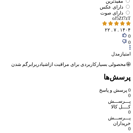
مفیدترین
دارای‌ عکس
دارای‌ صوت
oJ5Zf7zT
۱۴۰۴ . ۷ . ۲۲
0
0
امتیازمدل
🤩محصولی بسیارکاربردی برای مراقبت ازاشیادربرابرگم شدن
پرسش‌ها
0
پرسش و پاسخ
0
پـــرســـش
کــــل کالا
0
پـــرســـش
خریداران
0