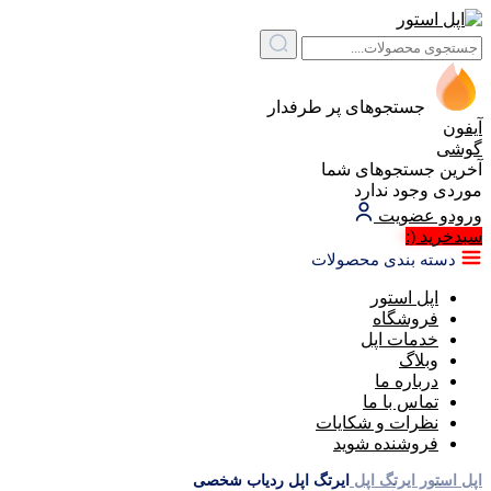
جستجوهای پر طرفدار
آیفون
گوشی
آخرین جستجوهای شما
موردی وجود ندارد
ورود
و عضویت
سبد‌خرید
(:
دسته بندی محصولات
اپل استور
فروشگاه
خدمات اپل
وبلاگ
درباره ما
تماس با ما
نظرات و شکایات
فروشنده شوید
اپل استور
ایرتگ اپل
ایرتگ اپل ردیاب شخصی