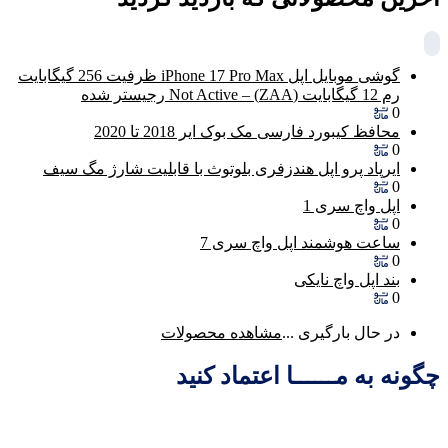
گوشی موبایل اپل iPhone 17 Pro Max ظرفیت 256 گیگابایت
رم 12 گیگابایت (ZAA) – Not Active رجیستر شده
0
محافظ کیبورد فارسی مک بوک ایر 2018 تا 2020
0
ایرپاد پرو اپل هندزفری بلوتوث با قابلیت شارژ مگ سیف
0
اپل واچ سری 1
0
ساعت هوشمند اپل واچ سری 7
0
بند اپل واچ نایکی
0
در حال بارگیری ...
مشاهده محصولات
چگونه به مــــــا اعتماد کنید