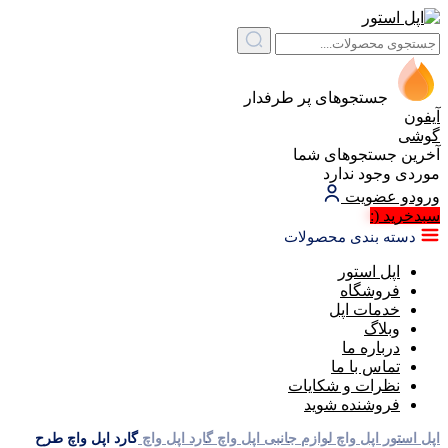
جستجوهای پر طرفدار
آیفون
گوشی
آخرین جستجوهای شما
موردی وجود ندارد
ورود
و عضویت
سبد‌خرید
(:
دسته بندی محصولات
اپل استور
فروشگاه
خدمات اپل
وبلاگ
درباره ما
تماس با ما
نظرات و شکایات
فروشنده شوید
اپل استور
اپل واچ
لوازم جانبی اپل واچ
گارد اپل واچ
گارد اپل واچ طرح