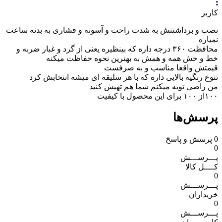
کاربر
نصب و برداشتنش به شدت راحت و آسونه و فشاری به بدنه ساعت
نمیاره
محافظت ۳۶۰ درجه داره که بینظیره یعنی از گرد و غبار ضربه و
خط و خش همه و همش به بهترین نحوه حفاظت میکنه
قیمتش واقعا مناسب و به صرفست
تنوع رنگیه بالایی داره که با هر سلیقه ای میشه انتخابش کرد
من راضی تویه میکنم شما هم تهیش کنید
۱۰۰از ۱۰۰ برای این محصول با کیفیت
پرسش‌ها
0
پرسش و پاسخ
0
پـــرســـش
کــــل کالا
0
پـــرســـش
خریداران
0
پـــرســـش