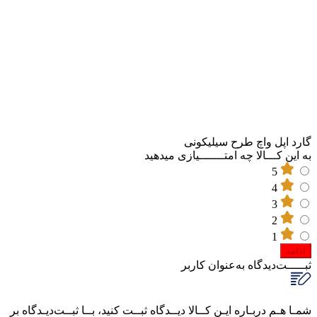
پاسخگوی سوالات شما هستیم
گارد اپل واچ طرح سیلیکونی
به این کـــالا چه امتـــــــیازی میدهید
5
4
3
2
1
ادامه
ثبـــــت‌دیدگاه
به‌عنوان کاربر
شمـا هـم دربـاره ایـن کــالا دیــدگاه ثبــت کنید، بــا ثبــت‌دیـدگاه بر