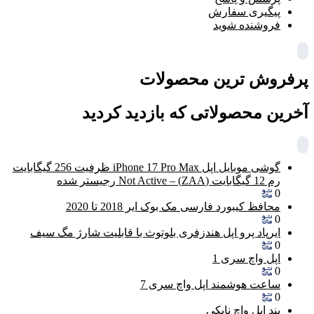
پیگیری سفارش
فروشنده شوید
پرفروش ترین محصولات
آخرین محصولاتی که بازدید کردید
گوشی موبایل اپل iPhone 17 Pro Max ظرفیت 256 گیگابایت
رم 12 گیگابایت (ZAA) – Not Active رجیستر شده
0
محافظ کیبورد فارسی مک بوک ایر 2018 تا 2020
0
ایرپاد پرو اپل هندزفری بلوتوث با قابلیت شارژ مگ سیف
0
اپل واچ سری 1
0
ساعت هوشمند اپل واچ سری 7
0
بند اپل واچ نایکی