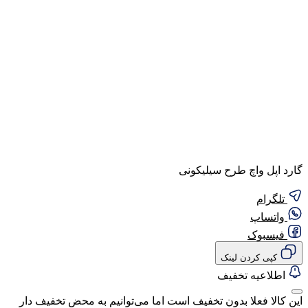
گارد اپل واچ طرح سیلیکونی
تلگرام
واتساپ
فیسبوک
کپی کردن لینک
گفتگو با غرفه‌دار
اطلاعیه تخفیف
در حال اتصال...
این کالا فعلا بدون تخفیف است اما می‌توانیم به محض تخفیف دار