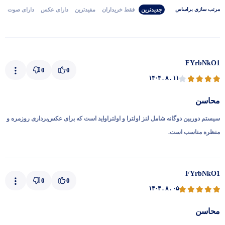
جدیدترین
فقط‌ خریداران‌
مفیدترین
دارای‌ عکس
دارای‌ صوت
مرتب‌ سازی‌ بر‌اساس
FYrbNkO1
0
0
۱۴۰۴ . ۸ . ۱۱
محاسن
سیستم دوربین دوگانه شامل لنز اولترا و اولتراواید است که برای عکس‌برداری روزمره و
منظره مناسب است.
FYrbNkO1
0
0
۱۴۰۴ . ۸ . ۰۵
محاسن
پاسخگوی سوالات شما هستیم