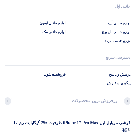
جانبی اپل
لوازم جانبی آیپد
لوازم جانبی آیفون
لوازم جانبی اپل واچ
لوازم جانبی مک
لوازم جانبی ایرپاد
دسترسی سریع
پرسش و پاسخ
فروشنده شوید
پیگیری سفارش
پرفروش ترین محصولات
آخرین 
گوشی موبایل اپل iPhone 17 Pro Max ظرفیت 256 گیگابایت رم 12
در 
0
گیگابایت (ZAA) – Not Active رجیستر شده
م