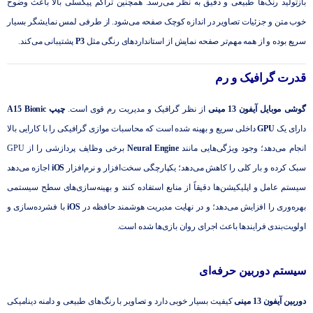
بازتولید رنگ‌ها طبیعی و دقیق به نظر می‌رسد. همچنین تراکم پیکسلی بالا باعث وضوح
خوب متن و جزئیات تصاویر در اندازه کوچک صفحه می‌شود. از طرفی لمس نمایشگر بسیار
سریع بوده و از همه مهم‌تر صفحه نمایش از استانداردهای رنگی مثل
P3
پشتیبانی می‌کند.
قدرت گرافیک و رم
گوشی موبایل آیفون 13 مینی
از نظر گرافیک و مدیریت رم قوی است.
چیپ A15 Bionic
دارای یک
GPU
داخلی سریع و بهینه ‌شده است که محاسبات موازی گرافیکی را با کارایی بالا
انجام می‌دهد؛ وجود ویژگی‌هایی مانند
Neural Engine
برخی وظایف پردازشی را از GPU
سبک کرده و بار کلی را کاهش می‌دهد؛ یکپارچگی سخت‌افزار و نرم‌افزار
iOS
اجازه می‌دهد
سیستم ‌عامل و اپلیکیشن‌ها دقیقاً از منابع استفاده کنند و بهینه‌سازی‌های سطح سیستمی
بهره‌وری را افزایش می‌دهد؛ و در نهایت مدیریت هوشمند حافظه در
iOS
با فشرده‌سازی و
اولویت‌بندی فرایندها باعث اجرای روان بازی‌ها شده است.
سیستم دوربین حرفه‌ای
دوربین آیفون 13 مینی
کیفیت بسیار خوبی دارد و تصاویر با رنگ‌های طبیعی و دامنه دینامیکی