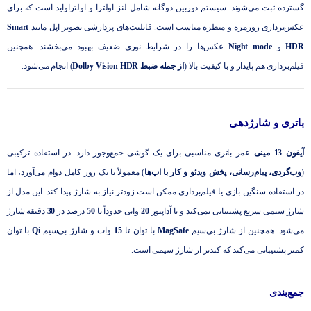
گسترده ثبت می‌شوند. سیستم دوربین دوگانه شامل لنز اولترا و اولتراواید است که برای
عکس‌برداری روزمره و منظره مناسب است. قابلیت‌های پردازشی تصویر اپل مانند
Smart
HDR
و
Night mode
عکس‌ها را در شرایط نوری ضعیف بهبود می‌بخشند. همچنین
فیلم‌برداری هم پایدار و با کیفیت بالا (
از جمله ضبط
Dolby Vision HDR
) انجام می‌شود.
باتری و شارژدهی
آیفون 13 مینی
عمر باتری مناسبی برای یک گوشی جمع‌وجور دارد. در استفاده ترکیبی
(
وب‌گردی، پیام‌رسانی، پخش ویدئو و کار با اپ‌ها
) معمولاً تا یک روز کامل دوام می‌آورد، اما
در استفاده سنگین بازی یا فیلم‌برداری ممکن است زودتر نیاز به شارژ پیدا کند. این مدل از
شارژ سیمی سریع پشتیبانی نمی‌کند و با آداپتور
20
واتی حدوداً تا
50
درصد در
30
دقیقه شارژ
می‌شود. همچنین از شارژ بی‌سیم
MagSafe
با توان تا
15
وات و شارژ بی‌سیم
Qi
با توان
کمتر پشتیبانی می‌کند که کندتر از شارژ سیمی است.
جمع‌بندی