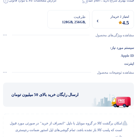
قیمت بهتری سراغ دارید ، اعلام کنید
گزارش مشخصات کالا یا موارد قانونی
ظرفیت
امتیاز 2 خریدار
4.5
128GB, 256GB,
512GB
مشاهده ویژگی‌های محصول
سیستم مورد نیاز:
Apple ID
اینترنت
امکان اتصال به سیستم عامل‌های مک و ویندوز ۷ به بعد با آیتیونز 2.10.10 به بالا
مشاهده توضیحات محصول
ارسال رایگان خرید بالای 50 میلیون تومان
گفتگو با غرفه‌دار
در حال اتصال...
امکان برگشت کالا در گروه موبایل با دلیل "انصراف از خرید" در صورتی مورد قبول
است که پلمب کالا باز نشده باشد. تمام گوشی‌های اپل استور ضمانت رجیستری
دارند.