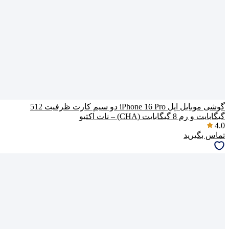
گوشی موبایل اپل iPhone 16 Pro دو سیم کارت ظرفیت 512
گیگابایت و رم 8 گیگابایت (CHA) – نات اکتیو
4.0
تماس بگیرید