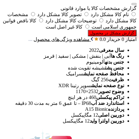
گزارش مشخصات کالا یا موارد قانونی
نام کالا مشکل دارد
تصویر کالا مشکل دارد
مشخصات
کالا مشکل دارد
توضیحات کالا مشکل دارد
کالا ناقض قوانین
جمهوری اسلامی است
کالا غیر اصل است
گزارش مشکل در محصول
امتیاز 0 خریدار
0.0
مشاهده ویژگی‌های محصول
سال معرفی
2022
رنگ‌ ها
آبی | بنفش | مشکی | سفید | قرمز
جنس بدنه
آلومینیوم
جنس پشت
شیشه تقویت شده
محافظ صفحه نمایش
سرامیک
ظرفیت
256 گیگ
نوع صفحه نمایش
سوپر رتینا XDR
وضوح تصویر
2532×1170
تراکم پیکسلی
460 در هر اینچ
استاندارد ضد آب
IP68 – تا عمق 6 متر به مدت 30 دقیقه
پردازنده
A15 Bionic
دوربین اصلی
12 مگاپیکسل
دوربین اولترا واید
12 مگاپیکسل