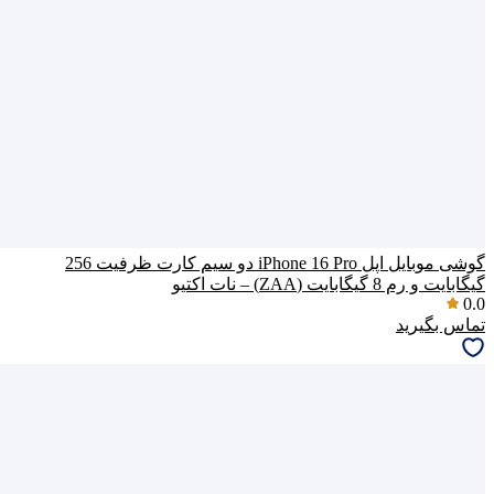
گوشی موبایل اپل iPhone 16 Pro دو سیم کارت ظرفیت 256
گیگابایت و رم 8 گیگابایت (ZAA) – نات اکتیو
0.0
تماس بگیرید