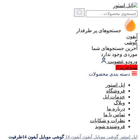
جستجوهای پر طرفدار
آیفون
گوشی
آخرین جستجوهای شما
موردی وجود ندارد
ورود
و عضویت
سبد‌خرید
(:
دسته بندی محصولات
اپل استور
فروشگاه
خدمات اپل
وبلاگ
درباره ما
تماس با ما
نظرات و شکایات
فروشنده شوید
اپل استور
گوشی موبایل آیفون
آیفون 14
گوشی موبایل آیفون 14ظرفیت