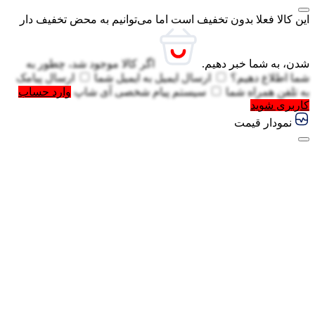
این کالا فعلا بدون تخفیف است اما می‌توانیم به محض تخفیف دار
شدن، به شما خبر دهیم.
اگر کالا موجود شد، چطور به
شما اطلاع دهیم؟
ارسال ایمیل به
ایمیل شما
ارسال پیامک
به
تلفن همراه شما
سیستم پیام شخصی آی شاپ
وارد حساب
کاربری شوید
گفتگو با غرفه‌دار
در حال اتصال...
نمودار قیمت