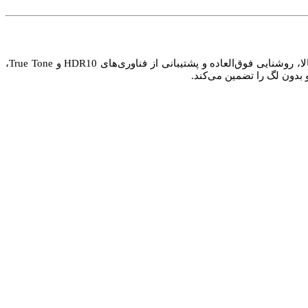
بهره می‌برد که تجربه‌ای چشم‌نواز از مشاهده محتوا را ارائه می‌دهد. با وضوح بالا، روشنایی فوق‌العاده و پشتیبانی از فناوری‌های HDR10 و True Tone،