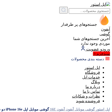
جستجوهای پر طرفدار
آیفون
گوشی
آخرین جستجوهای شما
موردی وجود ندارد
ورود
و عضویت
(:
سبد‌خرید
دسته بندی محصولات
اپل استور
فروشگاه
خدمات اپل
وبلاگ
درباره ما
تماس با ما
نظرات و شکایات
فروشنده شوید
اپل استور
گوشی موبایل آیفون
آیفون 16E
گوشی موبایل اپل iPhone 16e دو سیم کارت ظرفیت 128 گیگابایت رم 8 گیگابایت (ZAA) – نات اکتیو