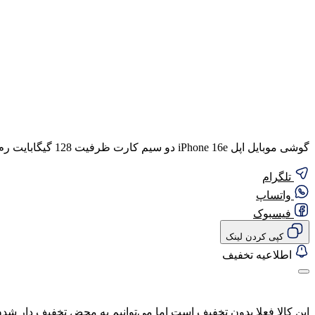
گوشی موبایل اپل iPhone 16e دو سیم کارت ظرفیت 128 گیگابایت رم 8 گیگابایت (ZAA) – نات اکتیو
تلگرام
واتساپ
فیسبوک
کپی کردن لینک
اطلاعیه تخفیف
این کالا فعلا بدون تخفیف است اما می‌توانیم به محض تخفیف دار شدن