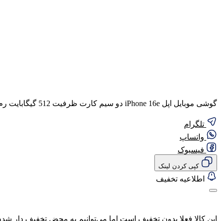
گوشی موبایل اپل iPhone 16e دو سیم کارت ظرفیت 512 گیگابایت رم 8 گیگابایت (CHA) – نات اکتیو
تلگرام
واتساپ
فیسبوک
کپی کردن لینک
اطلاعیه تخفیف
این کالا فعلا بدون تخفیف است اما می‌توانیم به محض تخفیف دار شدن