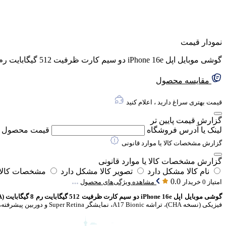
نمودار قیمت
گوشی موبایل اپل iPhone 16e دو سیم کارت ظرفیت 512 گیگابایت رم 8 گیگابایت (CHA) – نات اکتیو
مقایسه محصول
قیمت بهتری سراغ دارید ، اعلام کنید
گزارش قیمت پایین تر
لینک یا آدرس فروشگاه
قیمت محصول
گزارش مشخصات کالا یا موارد قانونی
گزارش مشخصات کالا یا موارد قانونی
نام کالا مشکل دارد
تصویر کالا مشکل دارد
مشخصات کالا 
0.0
امتیاز 0 خریدار
مشاهده ویژگی‌های محصول
گوشی موبایل اپل iPhone 16e دو سیم کارت ظرفیت 512 گیگابایت رم 8 گیگابایت (CHA)
فیزیکی (نسخه CHA)، تراشه A17 Bionic، نمایشگر Super Retina و دوربین پیشرفته، گزینه‌ای عالی برای کاربران حرفه‌ای و علاقمندان به برند اپل است.