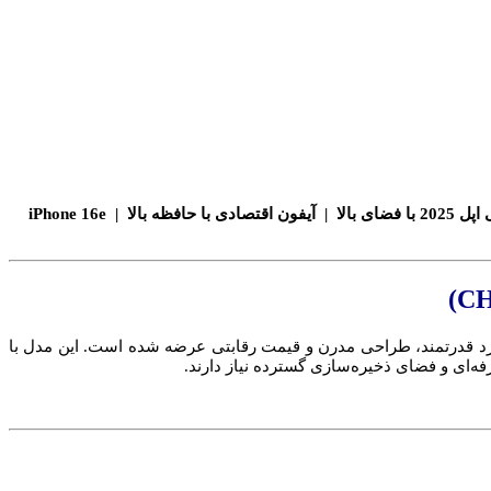
خرید آیفون 16e ظرفیت 512 گیگ | گوشی آیفون 16e دو سیم کارت CHA | iPhone 16e رم 8 گیگ | اپل مدل iPhone 16e نسخه چین | گوشی اپل 2025 با فضای بالا | آیفون اقتصادی با حافظه بالا | iPhone 16e
ه با تمرکز بر ترکیب عملکرد قدرتمند، طراحی مدرن و قیمت رقابتی عرضه شده است. این مدل با