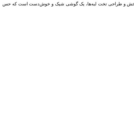
یفون 16e نیز با فریم آلومینیومی مقاوم، پنل شیشه‌ای ضد خش و طراحی تخت لبه‌ها، یک گوشی شیک و خوش‌دست است که حس