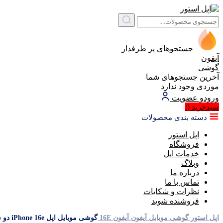
جستجوهای پر طرفدار
آیفون
گوشی
آخرین جستجوهای شما
موردی وجود ندارد
ورود
و عضویت
(:
سبد‌خرید
دسته بندی محصولات
اپل استور
فروشگاه
خدمات اپل
وبلاگ
درباره ما
تماس با ما
نظرات و شکایات
فروشنده شوید
اپل استور
گوشی موبایل آیفون
آیفون 16E
گوشی موبایل اپل iPhone 16e دو سیم کارت ظرفیت 512 گیگابایت رم 8 گیگابایت (CHA) – نات اکتیو