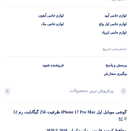
لوازم جانبی آیپد
لوازم جانبی آیفون
لوازم جانبی اپل واچ
لوازم جانبی مک
لوازم جانبی ایرپاد
دسترسی سریع
پرسش و پاسخ
فروشنده شوید
پیگیری سفارش
پرفروش ترین محصولات
آخرین 
گوشی موبایل اپل iPhone 17 Pro Max ظرفیت 256 گیگابایت رم 12
در 
0
گیگابایت (ZAA) – Not Active رجیستر شده
م
محافظ کیبورد فارسی مک بوک ایر 2018 تا 2020