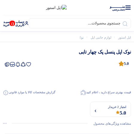
منــــــــــــو
دستــرسی
حساب
سبـد
(:
کاربری
خرید
اپل استور
لوازم جانبی اپل
نوک اپل پنسل پک چهار تایی
نوک اپل پنسل پک چهار تایی
5.0
قیمت بهتری سراغ دارید ، اعلام کنید
گزارش مشخصات کالا یا موارد قانونی
امتیاز 2 خریدار
5.0
اپل واچ
مشاهده ویژگی‌های محصول